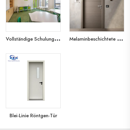
V
ollständige Schulungs- und Türlösungen
M
elaminbeschichtete Holzfeuerschutztür
Blei-Linie Röntgen-Tür