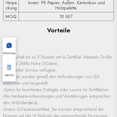
Verpa
Innen: PE-Papier, Außen: Kartonbox und
ckung
Holzpalette.
MOQ
10 SET
Vorteile
WhatsApp
Feueraushalt bis zu 3 Stunden mit UL-Zertifikat; Maximale Größe
ist Breite 2888x Höhe 3104mm;
Individueller Service verfügbar;
WeChat
Alle Türen werden gemäß den Anforderungen von SDI
entworfen und hergestellt.
Option für feuerfestes Drahtglas oder Louvre für Sichtflächen.
Alle Hardwarevorbereitungen und Verstärkungen entsprechen
den ANSI-Standards.
Unsere UL-Feuertürzertifikat, Sie können entsprechend der
Nummer auf der UL-Website das entsprechende Feuzeugnis