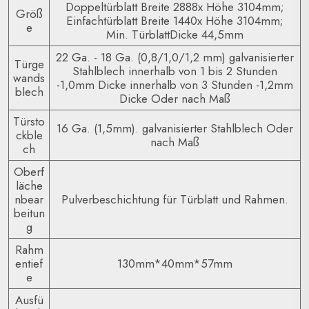
Doppeltürblatt Breite 2888x Höhe 3104mm;
Größ
Einfachtürblatt Breite 1440x Höhe 3104mm;
e
Min. TürblattDicke 44,5mm
22 Ga. - 18 Ga. (0,8/1,0/1,2 mm) galvanisierter
Türge
Stahlblech innerhalb von 1 bis 2 Stunden
wands
-1,0mm Dicke innerhalb von 3 Stunden -1,2mm
blech
Dicke Oder nach Maß
Türsto
16 Ga. (1,5mm). galvanisierter Stahlblech Oder
ckble
nach Maß
ch
Oberf
läche
nbear
Pulverbeschichtung für Türblatt und Rahmen.
beitun
g
Rahm
entief
130mm*40mm*57mm
e
Ausfü