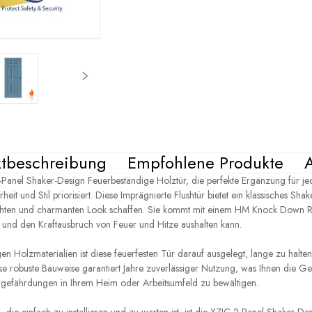
tbeschreibung
Empfohlene Produkte
2-Panel Shaker-Design Feuerbeständige Holztür, die perfekte Ergänzung für j
eit und Stil priorisiert. Diese Imprägnierte Flushtür bietet ein klassisches Sha
ichten und charmanten Look schaffen. Sie kommt mit einem HM Knock Down Ra
t ist und den Kraftausbruch von Feuer und Hitze aushalten kann.
gen Holzmaterialien ist diese feuerfesten Tür darauf ausgelegt, lange zu halt
se robuste Bauweise garantiert Jahre zuverlässiger Nutzung, was Ihnen die Gew
ergefährdungen in Ihrem Heim oder Arbeitsumfeld zu bewältigen.