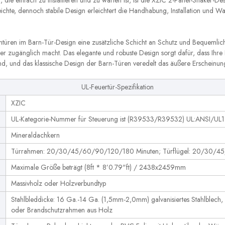
die einfach zu installieren und zu warten ist, ist die XZIC 2-Panel-Shaker-De
eichte, dennoch stabile Design erleichtert die Handhabung, Installation und Wa
ntüren im Barn-Tür-Design eine zusätzliche Schicht an Schutz und Bequemlic
er zugänglich macht. Das elegante und robuste Design sorgt dafür, dass Ihre
sind, und das klassische Design der Barn-Türen veredelt das äußere Erscheinun
UL-Feuertür-Spezifikation
XZIC
UL-Kategorie-Nummer für Steuerung ist (R39533/R39532) UL:ANSI/
Mineraldachkern
Türrahmen: 20/30/45/60/90/120/180 Minuten; Türflügel: 20/30/4
Maximale Größe beträgt (8ft * 8’0.79"ft) / 2438x2459mm
Massivholz oder Holzverbundtyp
Stahlbleddicke: 16 Ga.-14 Ga. (1,5mm-2,0mm) galvanisiertes Stahlblech
oder Brandschutzrahmen aus Holz