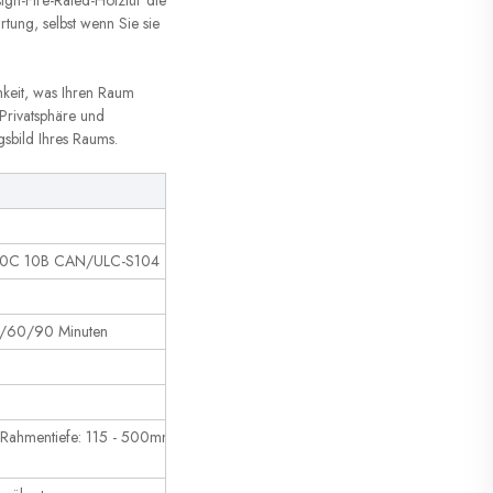
sign-Fire-Rated-Holztür die
rtung, selbst wenn Sie sie
hkeit, was Ihren Raum
 Privatsphäre und
gsbild Ihres Raums.
UL10C 10B CAN/ULC-S104
5/60/90 Minuten
, Rahmentiefe: 115 - 500mm