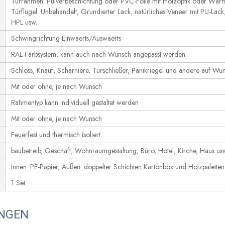
g
Türrahmen: Pulverbeschichtung oder PVC-Folie mit Holzoptik oder Wär
Türflügel: Unbehandelt, Grundierter Lack, natürliches Veneer mit PU-Lack
HPL usw.
Schwingrichtung Einwaerts/Auswaerts
RAL-Farbsystem, kann auch nach Wunsch angepasst werden
Schloss, Knauf, Scharniere, Türschließer, Panikriegel und andere auf Wu
Mit oder ohne, je nach Wunsch
Rahmentyp kann individuell gestaltet werden
Mit oder ohne, je nach Wunsch
Feuerfest und thermisch isoliert
baubetreib, Geschäft, Wohnraumgestaltung, Büro, Hotel, Kirche, Haus us
Innen: PE-Papier, Außen: doppelter Schichten Kartonbox und Holzpaletten
1 Set
UNGEN