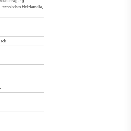
meübertragung
, technisches Holzlamella,
nsch
w.