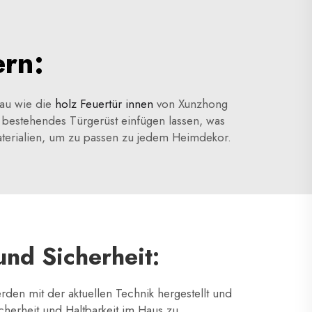
ern:
nau wie die
holz Feuertür innen
von Xunzhong
Ihr bestehendes Türgerüst einfügen lassen, was
aterialien, um zu passen zu jedem Heimdekor.
und Sicherheit:
rden mit der aktuellen Technik hergestellt und
icherheit und Haltbarkeit im Haus zu