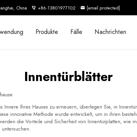
anghai, China
+86-13801977102
[email protected]
wendung
Produkte
Fälle
Nachrichten
Innentürblätter
uhause
nere Ihres Hauses zu erneuern, überlegen Sie, in Innentürpl
iese innovative Methode wurde entwickelt, um in ihren beste
werden die Vorteile und Sicherheit von Innentürplatten, wie m
, untersuchen.