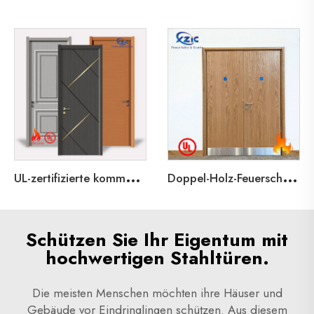
U
L-zertifizierte kommerzielle Doppel- und Einzeltüren mit 3-Stunden-Feuerschutz-Shaker-Stahltüren für Gemeinschaftstüren
D
oppel-Holz-Feuerschutztür mit 90-minütiger Bewertung, ungleiche Holztür mit UL für Hotels
Schützen Sie Ihr Eigentum mit
hochwertigen Stahltüren.
Die meisten Menschen möchten ihre Häuser und
Gebäude vor Eindringlingen schützen. Aus diesem