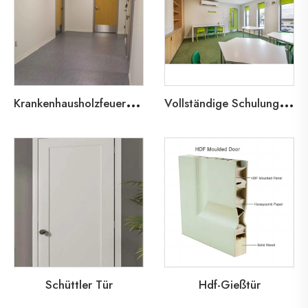
K
rankenhausholzfeuer Tür
V
ollständige Schulungs- und Türlösungen
Schüttler Tür
Hdf-Gießtür