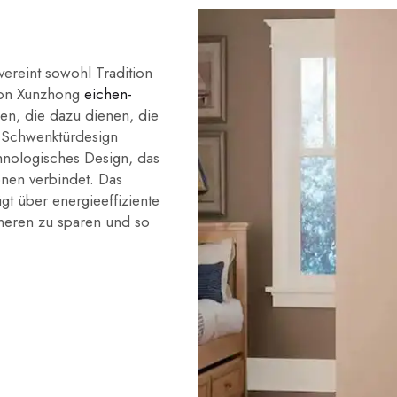
ereint sowohl Tradition
 von Xunzhong
eichen-
hen, die dazu dienen, die
as Schwenktürdesign
chnologisches Design, das
onen verbindet. Das
t über energieeffiziente
nneren zu sparen und so