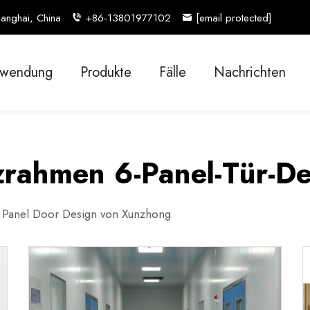
anghai, China
+86-13801977102
[email protected]
wendung
Produkte
Fälle
Nachrichten
zrahmen 6-Panel-Tür-De
 Panel Door Design von Xunzhong