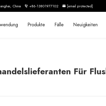
anghai, China
+86-13801977102
[email protected]
wendung
Produkte
Fälle
Neuigkeiten
andelslieferanten Für Flus