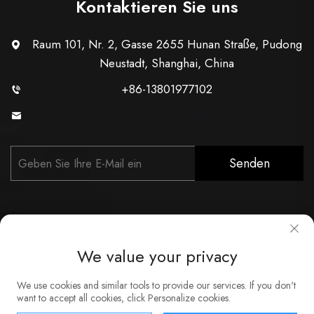
Kontaktieren Sie uns
Raum 101, Nr. 2, Gasse 2655 Hunan Straße, Pudong
Neustadt, Shanghai, China
+86-13801977102
[email protected]
Senden
We value your privacy
Copyright © Shanghai Xunzhong Industry Co., Ltd. Alle Rechte
We use cookies and similar tools to provide our services. If you don't
vorbehalten
want to accept all cookies, click Personalize cookies.