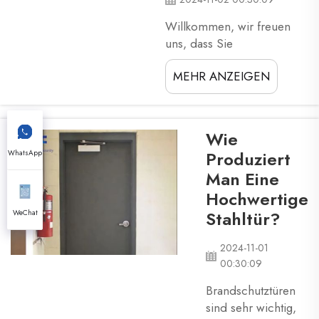
ihre
Willkommen, wir freuen
Brandschutztüren
uns, dass Sie
der Hitze
vorbeigeschaut haben, um
standhalten können.
MEHR ANZEIGEN
sich einige unserer
Sie sind dafür
spannenden Nachrichten
verantwortlich,
anzusehen. Willkommen in
Leben zu retten ...
unserer digitalen
Wie
Ausstellungsfläche, einer
Produziert
WhatsApp
einzigartigen Erfahrung, wo
Man Eine
Sie heutige Technologien
Hochwertige
entdecken können. Lassen
Sie uns Ihnen zeigen,
Stahltür?
WeChat
worauf Sie sich freuen
können ...
2024-11-01
00:30:09
Brandschutztüren
sind sehr wichtig,