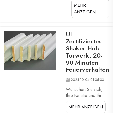
MEHR
bei dem Schutz des
Gebäudes vor
ANZEIGEN
Bränden.
Brandschutztüren
helfen, die
UL-
Ausbreitung von
Zertifiziertes
Feuer zwischen
Shaker-Holz-
Räumen und Etagen
Torwerk, 20-
zu begrenzen. Es ist
sehr nützlich, da es
90 Minuten
tatsächlich Leben
Feuerverhalten
retten und
Menschen während
2024-10-04 01:05:03
eines Notfalls
Wünschen Sie sich,
schützen kann...
Ihre Familie und Ihr
Zuhause vor den
MEHR ANZEIGEN
Horrorn von Bränden