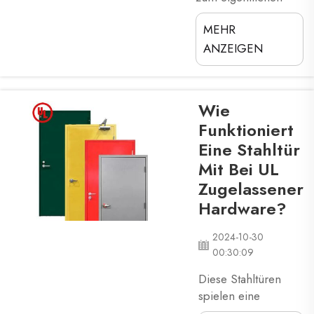
Punkt: Wie genau
MEHR
befestigt man
eigentlich ein
ANZEIGEN
Panikgerät an dieser
Stahltür? Keine
Sorge – genau
Wie
deshalb ist XZIC hier,
Funktioniert
um Sie bei jedem
Eine Stahltür
Schritt zu
unterstützen. Wir
Mit Bei UL
führen Sie durch
Zugelassener
den gesamten
Hardware?
Prozess, damit Sie
die Tür sicher und
2024-10-30
ach...
00:30:09
Diese Stahltüren
spielen eine
bedeutende Rolle