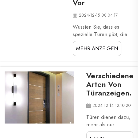
Vor
2024-12-15 08:04:17
Wussten Sie, dass es
spezielle Türen gibt, die
den Namen
MEHR ANZEIGEN
"Feuerschutztür" tragen?
Diese Türen sind äußerst
wichtig, da sie dafür
sorgen, dass die
Verschiedene
Menschen bei einem
Arten Von
Brand in Sicherheit
Türanzeigen.
gebracht werden. Wenn
ein Gebäude Feuer fängt,
2024-12-14 12:10:20
können die Flammen
schnell um sich greifen
Türen dienen dazu,
und extrem gefährlich
mehr als nur
werden ...
hindurchzugehen.