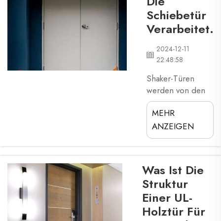
Die
das Beste erleben
Schiebetür
können, was wir zu
bieten haben. Unser
Verarbeitet.
Showroom ist hell
und einladend und
2024-12-11
22:48:58
voll mit einer
Vielzahl von
Shaker-Türen
Artikeln, die unser
werden von den
Versprechen auf
meisten
Qualität …
MEHR
Hausbesitzern
darstellen.
geliebt. Sie
ANZEIGEN
machen das
Zuhause schön,
besonders wegen
Was Ist Die
ihres
Struktur
hervorragenden
Einer UL-
Aussehens. Es
Holztür Für
könnte sich ein
bisschen