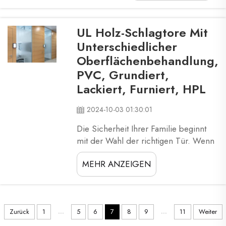
zu schützen? Wenn ja,
empfehlen wir Ihnen,
sich die UL-
UL Holz-Schlagtore Mit
zertifizierten Shaker-
Unterschiedlicher
Holztüren von XZIC
Oberflächenbehandlung,
anzusehen. Diese
PVC, Grundiert,
Türen sind in
verschiedenen Stilen
Lackiert, Furniert, HPL
und Farben erhältlich,
Sie werden eine
2024-10-03 01:30:01
finden, die perfekt
Die Sicherheit Ihrer Familie beginnt
passt...
mit der Wahl der richtigen Tür. Wenn
Sie den Tag beenden und auf Palmen
MEHR ANZEIGEN
schlafen, ist Ihre erste Instinkt beim
Besitzen oder Mieten, sicherzustellen,
dass nichts Sie unter dem Dach in
Gefahr bringen kann. Hier kommen
...
...
Zurück
1
5
6
7
8
9
11
Weiter
UL-Holz-Feuerschutztüren ins Spiel.
La...