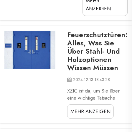
MEHR
Während sie eine
wichtige Funktion
ANZEIGEN
erfüllen, bieten sie
auch einen
großartigen
Feuerschutztüren:
ästhetischen Wert,
Alles, Was Sie
um Ihren
Über Stahl- Und
Arbeitsplatz oder Ihr
Holzoptionen
Zuhause gemütlich
und angenehm zu
Wissen Müssen
gestalten. Eine
Vielzahl an
2024-12-13 18:43:28
Türdesigns kann
XZIC ist da, um Sie über
verwendet werden,
eine wichtige Tatsache
um Ihre Türen
bezüglich
aufzumöbeln. Diese
MEHR ANZEIGEN
feuerdurchstandsfähiger
Anleitung wird ...
Türen zu informieren. Es
gibt nur zwei Materialien,