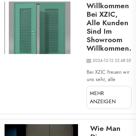
die bei der Herstellung von
Willkommen
feuerdurchstandsfähigen
Bei XZIC,
Türen verwendet werden
Alle Kunden
können: Stahl und Holz.
Sind Im
Diese Türen haben eine
kritische Funktion des
Showroom
Schutzes ...
Willkommen.
2024-12-12 22:48:55
Bei XZIC freuen wir
uns sehr, alle
Kunden einzuladen,
MEHR
unseren Showroom
zu besuchen! Dies
ANZEIGEN
ist nicht nur ein Ort,
um unsere Produkte
zu sehen; es ist ein
Wie Man
Raum, in dem Sie