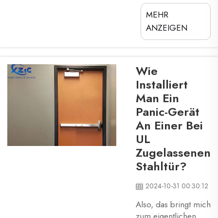
insbesondere Stahl-
MEHR
Brandschutztüren
retten jedes Jahr
ANZEIGEN
tausende von
Leben. Gute Türen
verhindern die
Wie
leichte Ausbreitung
Installiert
von Feuer, und
Man Ein
wenn es dazu
Panic-Gerät
kommt, kann sich
ein Feuer binnen
An Einer Bei
kürzester Zeit in ein
UL
unkontrollierbares
Zugelassenen
verwandeln. Um
Stahltür?
uns mit dieser
Gefahr zu schützen
2024-10-31 00:30:12
...
Also, das bringt mich
zum eigentlichen