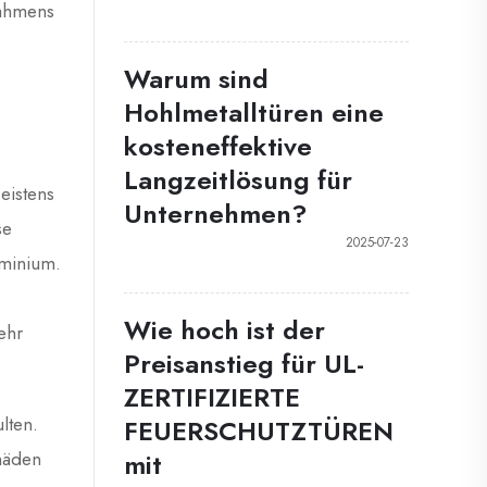
Rahmens
Warum sind
Hohlmetalltüren eine
kosteneffektive
Langzeitlösung für
eistens
Unternehmen?
se
2025-07-23
uminium.
Wie hoch ist der
ehr
Preisanstieg für UL-
ZERTIFIZIERTE
lten.
FEUERSCHUTZTÜREN
mit
häden