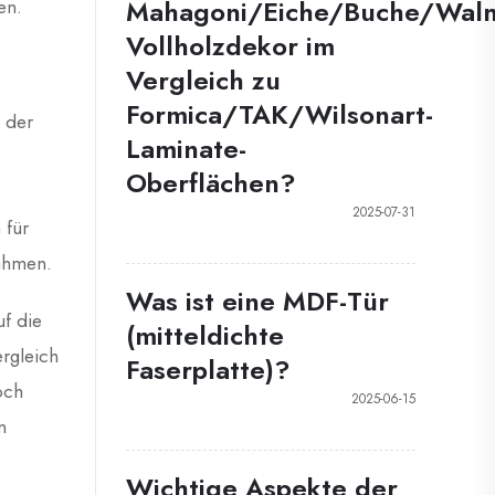
Mahagoni/Eiche/Buche/Waln
en.
Vollholzdekor im
Vergleich zu
Formica/TAK/Wilsonart-
n der
Laminate-
Oberflächen?
2025-07-31
 für
ahmen.
Was ist eine MDF-Tür
f die
(mitteldichte
ergleich
Faserplatte)?
och
2025-06-15
n
Wichtige Aspekte der