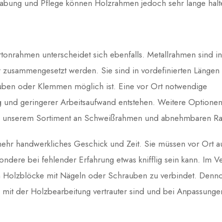
dhabung und Pflege können Holzrahmen jedoch sehr lange halt
rtonrahmen unterscheidet sich ebenfalls. Metallrahmen sind i
 zusammengesetzt werden. Sie sind in vordefinierten Längen
auben oder Klemmen möglich ist. Eine vor Ort notwendige
 und geringerer Arbeitsaufwand entstehen. Weitere Optionen
ie in unserem Sortiment an Schweißrahmen und abnehmbaren R
hr handwerkliches Geschick und Zeit. Sie müssen vor Ort au
dere bei fehlender Erfahrung etwas knifflig sein kann. Im V
m Holzblöcke mit Nägeln oder Schrauben zu verbindet. Denn
mit der Holzbearbeitung vertrauter sind und bei Anpassunge