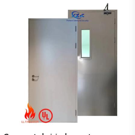
perlite, la laine de silicate d'alumine, etc.), avec une limite de
résistance au feu allant jusqu'à 3 heures ou même plus...