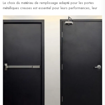
Le choix du matériau de remplissage adapté pour les portes
métalliques creuses est essentiel pour leurs performances, leur
durabilité et leur sécurité. Différents types de remplissage
offrent des avantages spécifiques selon l'application – qu'il
s'agisse de résistance au feu, d'isolation acoustique ou de
résistance str...