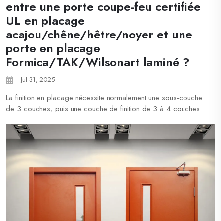
entre une porte coupe-feu certifiée
UL en placage
acajou/chêne/hêtre/noyer et une
porte en placage
Formica/TAK/Wilsonart laminé ?
Jul 31, 2025
La finition en placage nécessite normalement une sous-couche
de 3 couches, puis une couche de finition de 3 à 4 couches.
Cela prend beaucoup de temps pour obtenir une finition
parfaite. Le placage entraîne donc des coûts de main-d'œuvre
plus élevés. La finition HPL est également appelée laminée
haute pression, une sorte de...