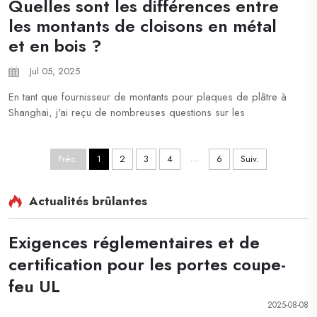
Quelles sont les différences entre
les montants de cloisons en métal
et en bois ?
Jul 05, 2025
En tant que fournisseur de montants pour plaques de plâtre à
Shanghai, j'ai reçu de nombreuses questions sur les
différences entre les montants métalliques et en bois pour
plaques de plâtre. Ce sujet est très courant et pertinent. Choisir
le bon montant est essentiel pour la réussite du pro...
...
Préc.
1
2
3
4
6
Suiv.
Actualités brûlantes
Exigences réglementaires et de
certification pour les portes coupe-
feu UL
2025-08-08