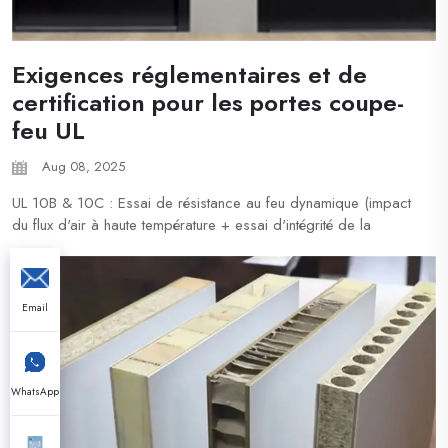
Exigences réglementaires et de
certification pour les portes coupe-
feu UL
Aug 08, 2025
UL 10B & 10C : Essai de résistance au feu dynamique (impact
du flux d'air à haute température + essai d'intégrité de la
porte). NFPA 80 : Spécifie l'installation, l'entretien et le contrôle
des jeux (≤ 3 mm) des portes coupe-feu. IBC (International
Building Code) : Immeubles de grande hauteur...
Email
WhatsApp