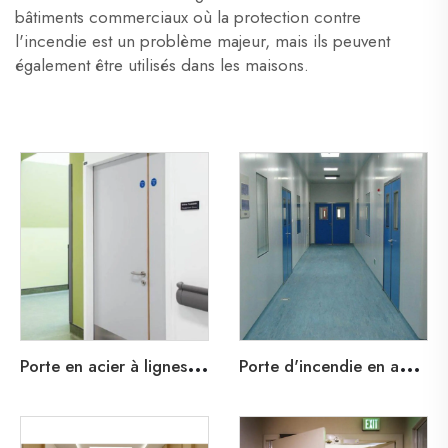
bâtiments commerciaux où la protection contre
l'incendie est un problème majeur, mais ils peuvent
également être utilisés dans les maisons.
P
orte en acier à lignes de plomb pour hôpitaux et soins de santé
P
orte d'incendie en acier de l'hôpital de santé