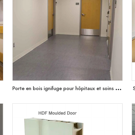
P
orte en bois ignifuge pour hôpitaux et soins de santé
é