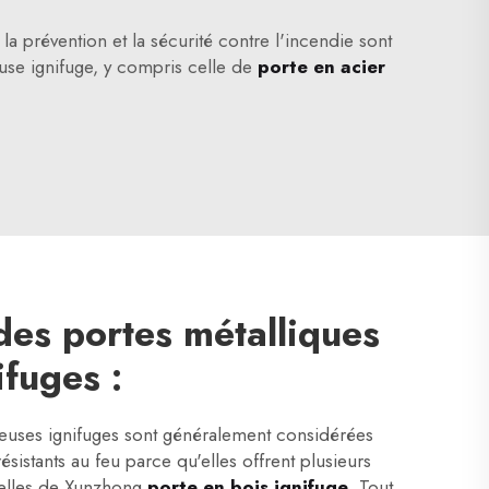
a prévention et la sécurité contre l'incendie sont
euse ignifuge, y compris celle de
porte en acier
es portes métalliques
ifuges :
reuses ignifuges sont généralement considérées
ésistants au feu parce qu'elles offrent plusieurs
elles de Xunzhong
porte en bois ignifuge
.
Tout