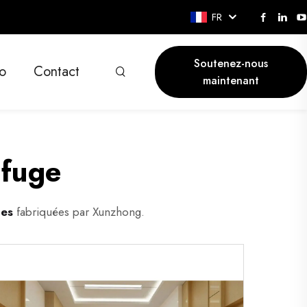
FR
Soutenez-nous
o
Contact
maintenant
ifuge
ges
fabriquées par Xunzhong.