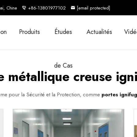
ai, Chine
+86-13801977102
[email protected]
ion
Produits
Études
Actualités
Vidé
de Cas
e métallique creuse ign
ltime pour la Sécurité et la Protection, comme
portes ignifu