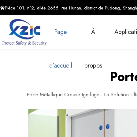
Pièce 101, n°2, allée 2655, rue Hunan, district de Pudong, Shangh
Page
À
Applicat
d’accueil
propos
Port
Porte Métallique Creuse Ignifuge - La Solution U