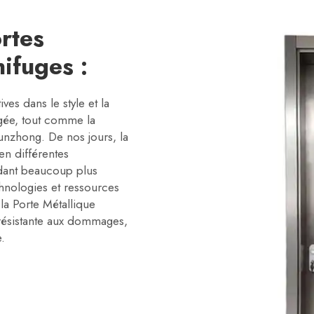
rtes
ifuges :
ives dans le style et la
ugée, tout comme la
Xunzhong. De nos jours, la
en différentes
ndant beaucoup plus
chnologies et ressources
la Porte Métallique
 résistante aux dommages,
.