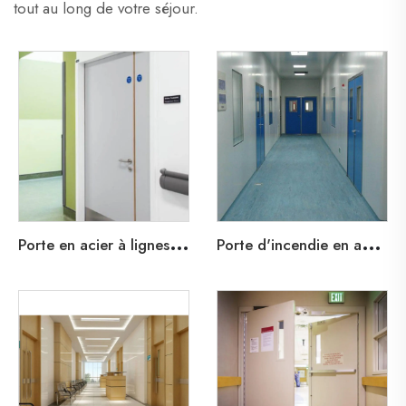
tout au long de votre séjour.
P
orte en acier à lignes de plomb pour hôpitaux et soins de santé
P
orte d'incendie en acier de l'hôpital de santé