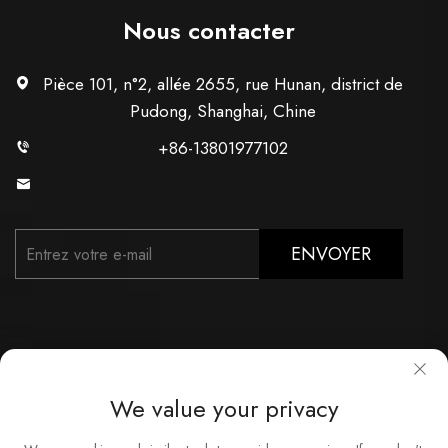
Nous contacter
Pièce 101, n°2, allée 2655, rue Hunan, district de
Pudong, Shanghai, Chine
+86-13801977102
[email protected]
ENVOYER
We value your privacy
Droits d'auteur © Shanghai Xunzhong Industry Co., Ltd. Tous
droits réservés