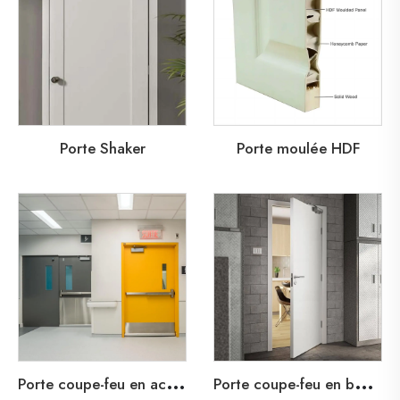
Porte Shaker
Porte moulée HDF
P
orte coupe-feu en acier pour appartement
P
orte coupe-feu en bois pour appartement