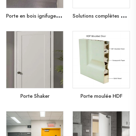
P
orte en bois ignifuge pour hôpitaux et soins de santé
S
olutions complètes de portes pour l'éducation
Porte Shaker
Porte moulée HDF