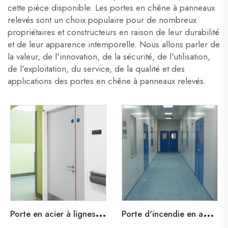
cette pièce disponible. Les portes en chêne à panneaux
relevés sont un choix populaire pour de nombreux
propriétaires et constructeurs en raison de leur durabilité
et de leur apparence intemporelle. Nous allons parler de
la valeur, de l'innovation, de la sécurité, de l'utilisation,
de l'exploitation, du service, de la qualité et des
applications des portes en chêne à panneaux relevés.
P
orte en acier à lignes de plomb pour hôpitaux et soins de santé
P
orte d'incendie en acier de l'hôpital de santé