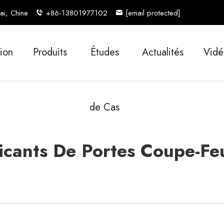
ai, Chine
+86-13801977102
[email protected]
tion
Produits
Études
Actualités
Vidé
de Cas
icants De Portes Coupe-Feu