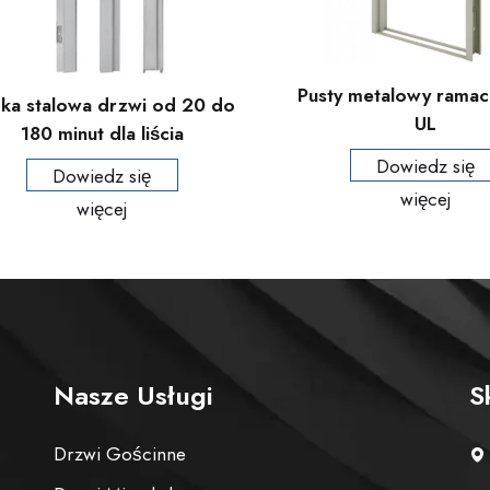
Pusty metalowy ramach
ka stalowa drzwi od 20 do
UL
180 minut dla liścia
drewnianego, zaczepu,
Dowiedz się
Dowiedz się
mającego ścianę typu ramy i
więcej
więcej
standardowego
zmontowanego metalowego
ramienia
Nasze Usługi
S
Drzwi Gościnne