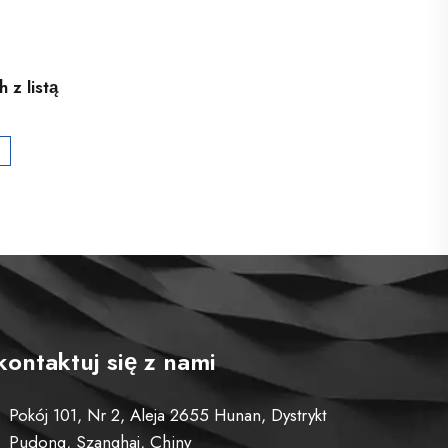
 z listą
kontaktuj się z nami
Pokój 101, Nr 2, Aleja 2655 Hunan, Dystrykt
Pudong, Szanghaj, Chiny