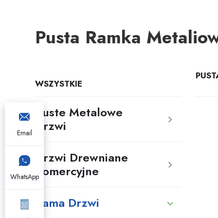
Pusta Ramka Metalio
PUST
WSZYSTKIE
Puste Metalowe
Drzwi
Email
Drzwi Drewniane
Komercyjne
WhatsApp
Rama Drzwi