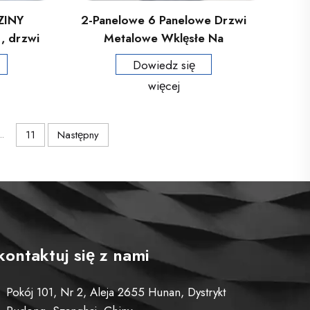
ZINY
2-Panelowe 6 Panelowe Drzwi
L, drzwi
Metalowe Wklęsłe Na
 dla
Zamówienie, Stalowe Drzwi
Dowiedz się
Ognioodporne
więcej
..
11
Następny
kontaktuj się z nami
Pokój 101, Nr 2, Aleja 2655 Hunan, Dystrykt