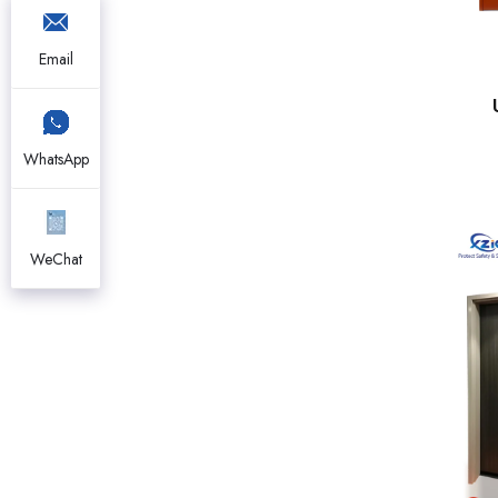
Email
WhatsApp
p
dom
ak
WeChat