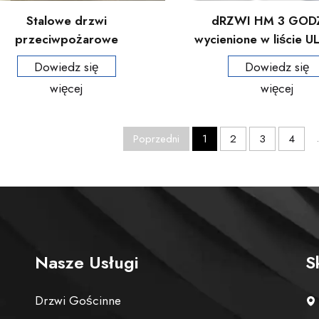
Stalowe drzwi
dRZWI HM 3 GOD
przeciwpożarowe
wycienione w liście U
ertyfikowane przez UL dla
przeciwpożarowe
Dowiedz się
Dowiedz się
jektów budowlanych, puste
mieszkania
więcej
więcej
etalowe drzwi wyjściowe
awaryjne
Poprzedni
1
2
3
4
.
Nasze Usługi
S
Drzwi Gościnne