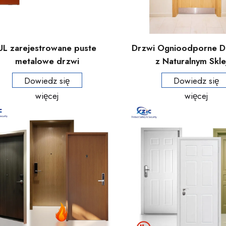
UL zarejestrowane puste
Drzwi Ognioodporne D
metalowe drzwi
z Naturalnym Skle
rzeciwpożarowe kontener
Dowiedz się
Dowiedz się
owy prefabrykowane domy
więcej
więcej
drzwi z pasem szczelni
samitnego i odpornego na
warunki atmosferyczne