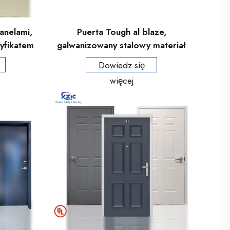
anelami,
Puerta Tough al blaze,
yfikatem
galwanizowany stalowy materiał
inut dla
Tough al blaze, 90 minut
Dowiedz się
 hotelu
więcej