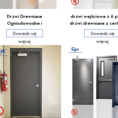
Drzwi Drewniane
drzwi wejściowe z 6 p
Ogniodowodne i
drzwi drewniane z cert
iękoodporne Certyfikat UL
ogniotrwałym UL 90 m
Dowiedz się
Dowiedz się
ień Ognisty 20-90 Minut dla
pokoju gościnnego w
więcej
więcej
otelu/Apartamentu/Biura