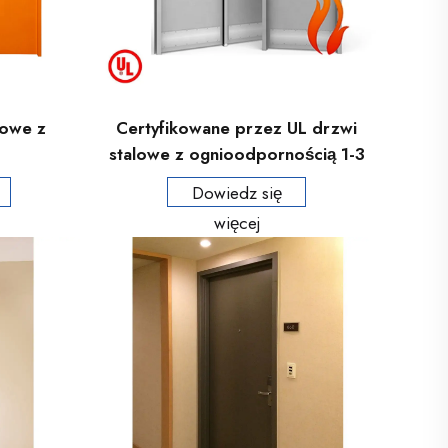
rowe z
Certyfikowane przez UL drzwi
stalowe z ognioodpornością 1-3
godziny z szkłem widocznym,
Dowiedz się
drzwi wyjściowe
więcej
przeciwpożarowe