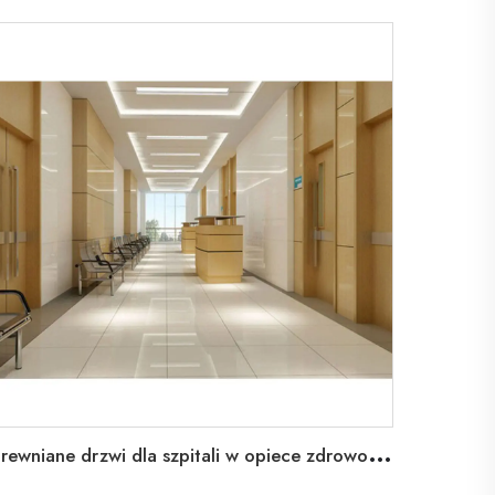
D
rewniane drzwi dla szpitali w opiece zdrowotnej