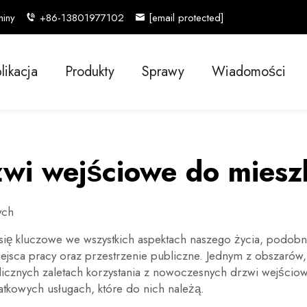
hiny
+86-13801977102
[email protected]
likacja
Produkty
Sprawy
Wiadomości
wi wejściowe do mies
ych
 się kluczowe we wszystkich aspektach naszego życia, podob
ejsca pracy oraz przestrzenie publiczne. Jednym z obszarów,
cznych zaletach korzystania z nowoczesnych drzwi wejściow
atkowych usługach, które do nich należą.