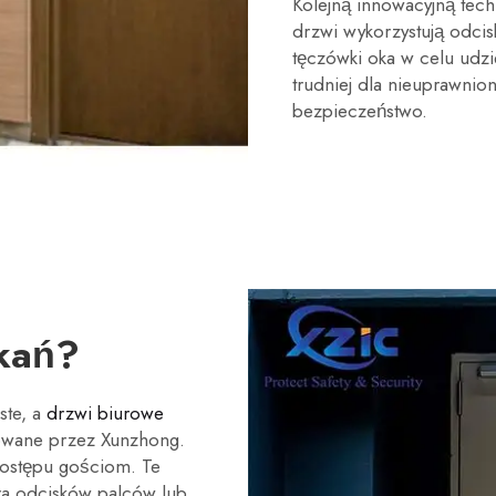
Kolejną innowacyjną tech
drzwi wykorzystują odci
tęczówki oka w celu udzi
trudniej dla nieuprawni
bezpieczeństwo.
i
kań?
ste, a
drzwi biurowe
wane przez Xunzhong.
dostępu gościom. Te
era odcisków palców lub