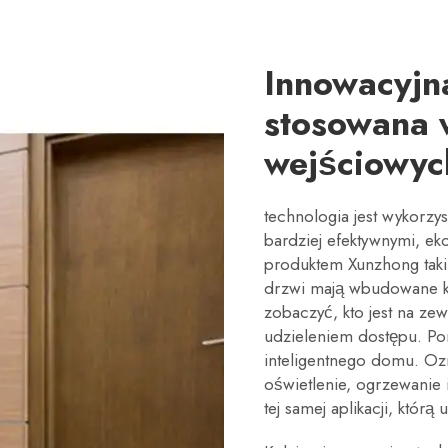
Innowacyjn
stosowana 
wejściowyc
technologia jest wykorzy
bardziej efektywnymi, ek
produktem Xunzhong tak
drzwi mają wbudowane k
zobaczyć, kto jest na ze
udzieleniem dostępu. Pon
inteligentnego domu. Oz
oświetlenie, ogrzewanie
tej samej aplikacji, któr