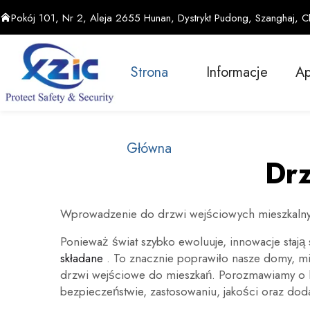
Pokój 101, Nr 2, Aleja 2655 Hunan, Dystrykt Pudong, Szanghaj, C
Strona
Informacje
Ap
Główna
Drz
Wprowadzenie do drzwi wejściowych mieszkaln
Ponieważ świat szybko ewoluuje, innowacje stają
składane
. To znacznie poprawiło nasze domy, mi
drzwi wejściowe do mieszkań. Porozmawiamy o li
bezpieczeństwie, zastosowaniu, jakości oraz dod