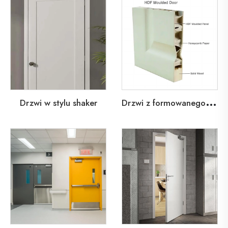
D
rzwi z formowanego HDF
Drzwi w stylu shaker