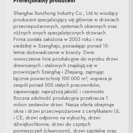
Profesjonalny producent
Shanghai Xunzhong Industry Co., Ltd to wiodący
producent specjalizujący się głównie w drzwiach
przeciwpożarowych, systemach okiennych oraz
różnych innych specjalistycznych drzwiach.
Firma została założona w 2003 roku i ma
siedzibę w Szanghaju, posiadając ponad 15-
letnie doświadczenie w branży. Dwie
nowoczesne linie produkcyjne do wyrobu drzwi
drewnianych i stalowych znajdują się w
prowincjach Szanghaj i Zhejiang, zajmując
łącznie powierzchnię 100 000 m²; wspiera je
zespół ponad 500 stałych pracowników,
zapewniając najwyższą jakość i rzemiosło.
Roczna zdolność produkcyjna przekracza 1
milion zestawów drzwi. Nasza oferta obejmuje
okna i drzwi przeciwpożarowe z certyfikatami UL
i CE, drzwi odporno na wybuchy, drzwi
dźwiękochłonne, drzwi do czystych
pomieszczeń (cleanroom), drzwi szpitalne oraz