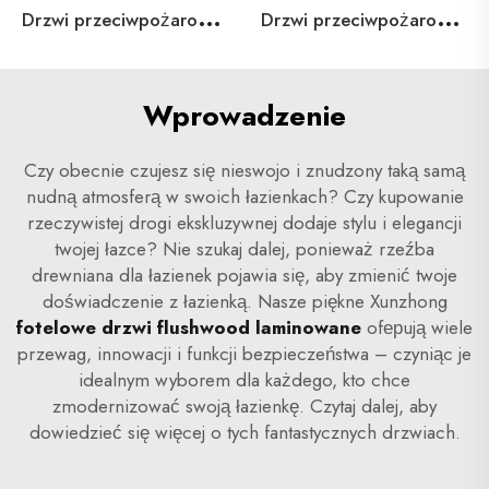
D
rzwi przeciwpożarowe stalowe dla mieszkań
D
rzwi przeciwpożarowe z drewna dla mieszkań
Wprowadzenie
Czy obecnie czujesz się nieswojo i znudzony taką samą
nudną atmosferą w swoich łazienkach? Czy kupowanie
rzeczywistej drogi ekskluzywnej dodaje stylu i elegancji
twojej łazce? Nie szukaj dalej, ponieważ rzeźba
drewniana dla łazienek pojawia się, aby zmienić twoje
doświadczenie z łazienką. Nasze piękne Xunzhong
fotelowe drzwi flushwood laminowane
ofерują wiele
przewag, innowacji i funkcji bezpieczeństwa – czyniąc je
idealnym wyborem dla każdego, kto chce
zmodernizować swoją łazienkę. Czytaj dalej, aby
dowiedzieć się więcej o tych fantastycznych drzwiach.