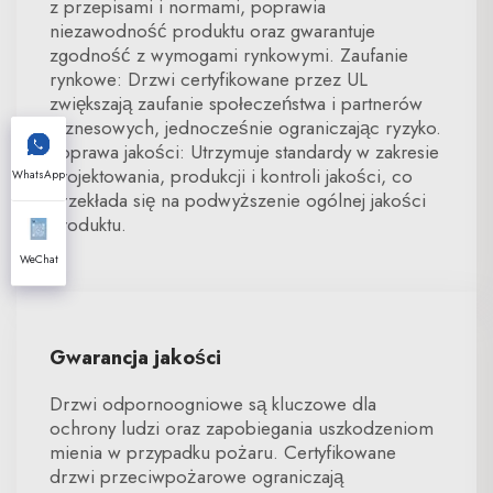
z przepisami i normami, poprawia
niezawodność produktu oraz gwarantuje
zgodność z wymogami rynkowymi. Zaufanie
rynkowe: Drzwi certyfikowane przez UL
zwiększają zaufanie społeczeństwa i partnerów
biznesowych, jednocześnie ograniczając ryzyko.
Poprawa jakości: Utrzymuje standardy w zakresie
projektowania, produkcji i kontroli jakości, co
WhatsApp
przekłada się na podwyższenie ogólnej jakości
produktu.
WeChat
Gwarancja jakości
Drzwi odpornoogniowe są kluczowe dla
ochrony ludzi oraz zapobiegania uszkodzeniom
mienia w przypadku pożaru. Certyfikowane
drzwi przeciwpożarowe ograniczają