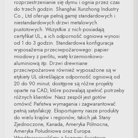
rozprzestrzenianie się dymu i ognia przez czas
do trzech godzin. Shanghai Xunzhong Industry
Co., Ltd oferuje pełną gamę standardowych i
niestandardowych drzwi metalowych
pustotowych. Wszystkie z nich posiadają
certyfikat UL, a ich odporność ogniowa wynosi
od 1 do 3 godzin. Standardowa konfiguracja
wyposażenia przeciwpożarowego: papier
miodowy z perlitu, watę krzemionkowo-
aluminiową itp. Drzwi drewniane
przeciwpożarowe również wyposażone są w
etykiety UL określające odporność ogniową od
20 do 90 minut; dostępne są różne projekty
oparte na CAD, które pozwalają spełnić potrzeby
różnych klientów. Nasz zespół jest gotów
omówić Państwa wymagania i zagwarantować
pełną satysfakcję. Eksportujemy nasze produkty
do wielu krajów i regionów, takich jak Stany
Zjednoczone, Kanada, Ameryka Północna,
Ameryka Południowa oraz Europa.
Współpracowaliśmy z licznymi światowo