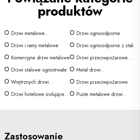
produktów
Drzwi metalowe
Drzwi ognioodporne
pustotworne
Drzwi i ramy metalowe
Drzwi ognioodporne z stali
Komercyjne drzwi metalowe
Drzwi przeciwpożarowe z
żelaza
Drzwi stalowe ogniotrwałe
Metal drzwi
przeciwpożarowych
Wnętrznych drzwi
Drzwi przeciwpożarowe
ognioodpornych
Drzwi hotelowe izolujące
Puste metalowe drzwi
dźwięk
przeciwpożarowe
Zastosowanie