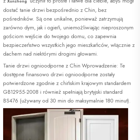
z
uczynił to proste i łatwe dla ciebie, abyś mógł
Xunzhong
dostać tanie drzwi bezpośrednio z Chin, bez
pośredników. Są one unikalne, ponieważ zatrzymują
zarówno dym, jak i ogień, uniemożliwiając nieproszonym
gościom wejście do twojego domu, co zapewnia
bezpieczeństwo wszystkich jego mieszkańców, włącznie z
dachem nad niektórymi drogimi głowami.
Tanie drzwi ognioodporne z Chin Wprowadzenie: Te
dostępne finansowo drzwi ognioodporne zostały
potwierdzone zgodnie z chińskim krajowym standardem
GB12955-2008 i również spełniają brytyjski standard
BS476 (używany od 30 min do maksymalnie 180 minut).