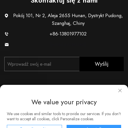
Skontaktuj się z nami
Pokój 101, Nr 2, Aleja 2655 Hunan, Dystrykt Pudong,
Szanghaj, Chiny
+86-13801977102
[email protected]
Wyślij
We value your privacy
Copyright © Shanghai Xunzhong Industry Co., Ltd. Wszelkie
We use cookies and similar tools to provide our services. If you don't
prawa zastrzeżone
want to accept all cookies, click Personalize cookies.
O nas
Kontakt
Obsługa
Blog
Polityka prywatności