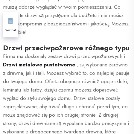
muszą dobrze wyglądać w twoim pomieszczeniu. Co
więcej, te drzwi są przystępne dla budżetu i nie musisz
iść na kompromis z bezpieczeństwem i jakością. Możesz
WeChat
mieć obie!
Drzwi przeciwpożarowe różnego typu
Firma ma doskonały zestaw drzwi przeciwpożarowych i
Drzwi metalowe pustotworne
, są wykonane zarówno
z drewna, jak i stali. Możesz wybrać to, co najlepiej pasuje
do twojego domu. Oferta obejmuje również opcje sklejki,
laminatu lub farby, dzięki czemu możesz dopasować
wygląd do stylu swojego domu. Drzwi stalowe zostały
zaprojektowane, aby trwać długo i chronić przed tym, co
może znajdować się po ich drugiej stronie. Z drugiej
strony, drzwi drewniane są wypalane bardzo precyzyjnie i
wykonane z drogocennego twardego drewna, które