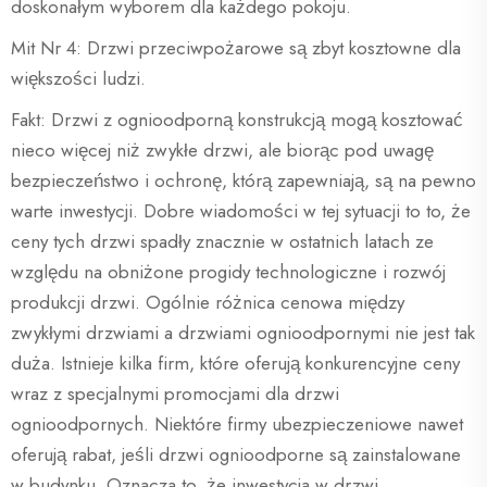
doskonałym wyborem dla każdego pokoju.
Mit Nr 4: Drzwi przeciwpożarowe są zbyt kosztowne dla
większości ludzi.
Fakt: Drzwi z ognioodporną konstrukcją mogą kosztować
nieco więcej niż zwykłe drzwi, ale biorąc pod uwagę
bezpieczeństwo i ochronę, którą zapewniają, są na pewno
warte inwestycji. Dobre wiadomości w tej sytuacji to to, że
ceny tych drzwi spadły znacznie w ostatnich latach ze
względu na obniżone progidy technologiczne i rozwój
produkcji drzwi. Ogólnie różnica cenowa między
zwykłymi drzwiami a drzwiami ognioodpornymi nie jest tak
duża. Istnieje kilka firm, które oferują konkurencyjne ceny
wraz z specjalnymi promocjami dla drzwi
ognioodpornych. Niektóre firmy ubezpieczeniowe nawet
oferują rabat, jeśli drzwi ognioodporne są zainstalowane
w budynku. Oznacza to, że inwestycja w drzwi