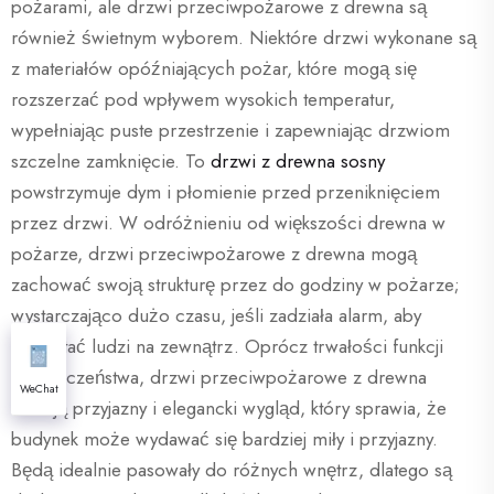
pożarami, ale drzwi przeciwpożarowe z drewna są
również świetnym wyborem. Niektóre drzwi wykonane są
z materiałów opóźniających pożar, które mogą się
rozszerzać pod wpływem wysokich temperatur,
wypełniając puste przestrzenie i zapewniając drzwiom
szczelne zamknięcie. To
drzwi z drewna sosny
powstrzymuje dym i płomienie przed przeniknięciem
przez drzwi. W odróżnieniu od większości drewna w
pożarze, drzwi przeciwpożarowe z drewna mogą
zachować swoją strukturę przez do godziny w pożarze;
wystarczająco dużo czasu, jeśli zadziała alarm, aby
wydostać ludzi na zewnątrz. Oprócz trwałości funkcji
bezpieczeństwa, drzwi przeciwpożarowe z drewna
WeChat
oferują przyjazny i elegancki wygląd, który sprawia, że
budynek może wydawać się bardziej miły i przyjazny.
Będą idealnie pasowały do różnych wnętrz, dlatego są