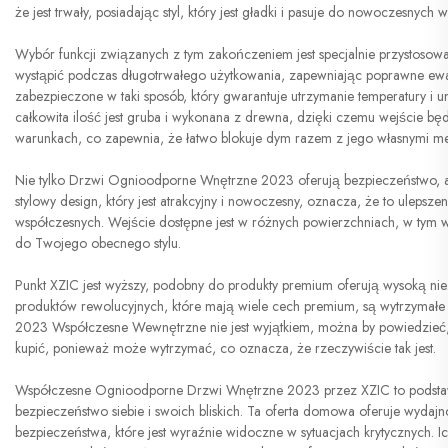
że jest trwały, posiadając styl, który jest gładki i pasuje do nowoczesnych
Wybór funkcji związanych z tym zakończeniem jest specjalnie przystosow
wystąpić podczas długotrwałego użytkowania, zapewniając poprawne ew
zabezpieczone w taki sposób, który gwarantuje utrzymanie temperatury i u
całkowita ilość jest gruba i wykonana z drewna, dzięki czemu wejście b
warunkach, co zapewnia, że łatwo blokuje dym razem z jego własnymi me
Nie tylko Drzwi Ognioodporne Wnętrzne 2023 oferują bezpieczeństwo, ale
stylowy design, który jest atrakcyjny i nowoczesny, oznacza, że to ulepsz
współczesnych. Wejście dostępne jest w różnych powierzchniach, w tym
do Twojego obecnego stylu.
Punkt XZIC jest wyższy, podobny do produkty premium oferują wysoką nie
produktów rewolucyjnych, które mają wiele cech premium, są wytrzymał
2023 Współczesne Wewnętrzne nie jest wyjątkiem, można by powiedzieć, ż
kupić, ponieważ może wytrzymać, co oznacza, że rzeczywiście tak jest.
Współczesne Ognioodporne Drzwi Wnętrzne 2023 przez XZIC to podstawow
bezpieczeństwo siebie i swoich bliskich. Ta oferta domowa oferuje wydajn
bezpieczeństwa, które jest wyraźnie widoczne w sytuacjach krytycznych. I