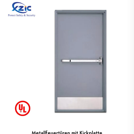
Metallfeuertüren mit Kickplatte