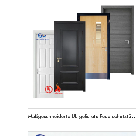
aßgeschneiderte UL-gelistete Feuerschutztüren aus Holz kommerzielle Türen aus Holz Krank