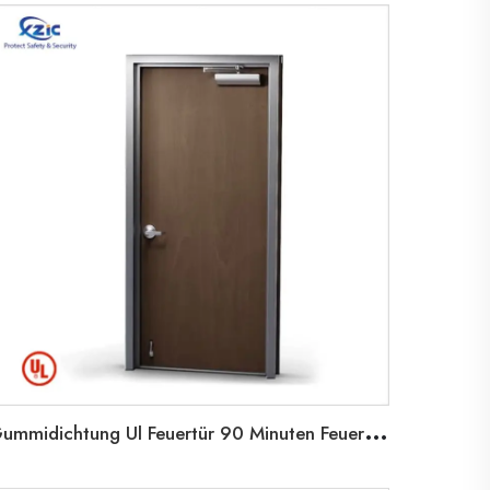
G
ummidichtung Ul Feuertür 90 Minuten Feuer Holztür mit Stahlrahmen