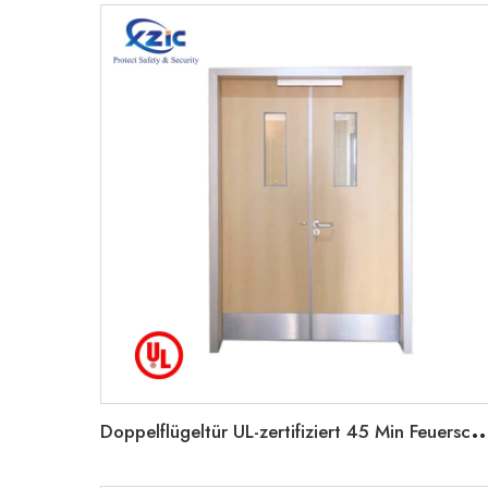
oppelflügeltür UL-zertifiziert 45 Min Feuerschutzklasse Holz-Ausgangstür Für Schu