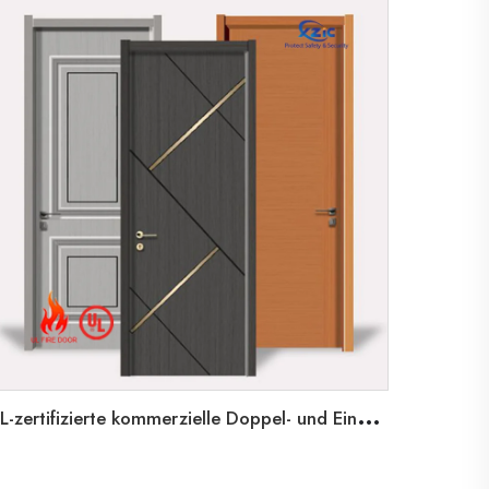
U
L-zertifizierte kommerzielle Doppel- und Einzeltüren mit 3-Stunden-Feuerschutz-Shaker-Stahltüren für Gemeinschaftstüren