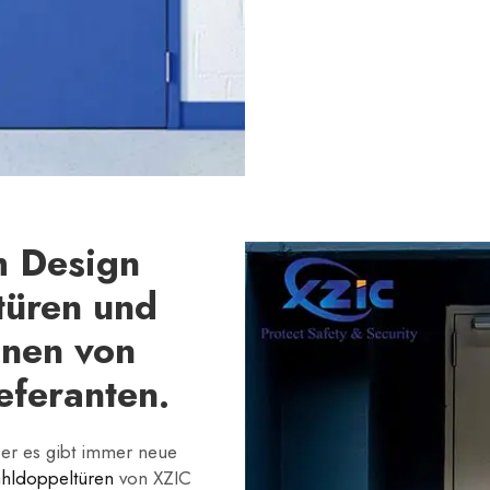
m Design
türen und
onen von
eferanten.
aber es gibt immer neue
ahldoppeltüren
von XZIC