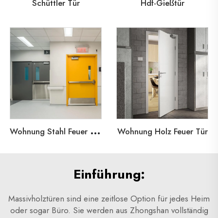
Schüttler Tür
Hdf-Gießtür
W
ohnung Stahl Feuer Tür
Wohnung Holz Feuer Tür
Einführung:
Massivholztüren sind eine zeitlose Option für jedes Heim
oder sogar Büro. Sie werden aus
Zhongshan
vollständig