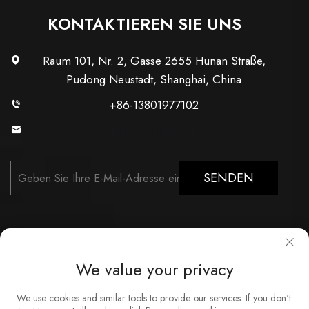
KONTAKTIEREN SIE UNS
Raum 101, Nr. 2, Gasse 2655 Hunan Straße,
Pudong Neustadt, Shanghai, China
+86-13801977102
[email protected]
SENDEN
We value your privacy
Copyright © Shanghai Xunzhong Industry Co., Ltd. Alle
We use cookies and similar tools to provide our services. If you don't
Rechte vorbehalten