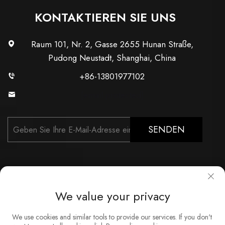
KONTAKTIEREN SIE UNS
Raum 101, Nr. 2, Gasse 2655 Hunan Straße,
Pudong Neustadt, Shanghai, China
+86-13801977102
[email protected]
SENDEN
We value your privacy
Copyright © Shanghai Xunzhong Industry Co., Ltd. Alle
We use cookies and similar tools to provide our services. If you don't
Rechte vorbehalten