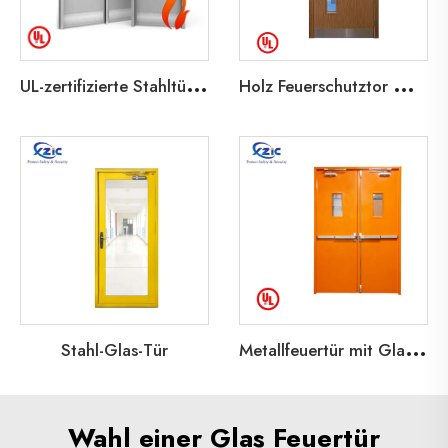
U
L-zertifizierte Stahltür mit Glasfenster und 1-3 Stunden Feuergarantie für Notausgänge
H
olz Feuerschutztor mit Glasfenster
M
etallfeuertür mit Glaslicht
Stahl-Glas-Tür
Wahl einer Glas Feuertür