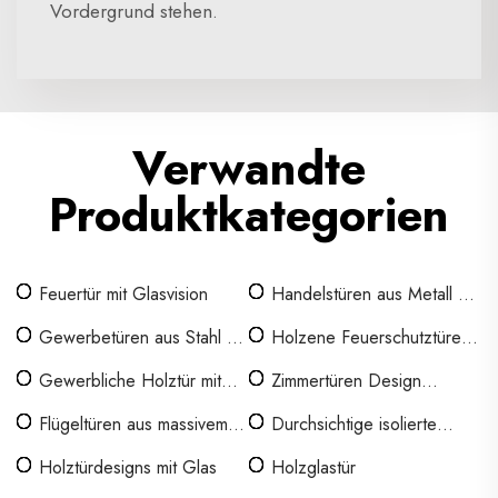
Vordergrund stehen.
Verwandte
Produktkategorien
Feuertür mit Glasvision
Handelstüren aus Metall mit
Glas
Gewerbetüren aus Stahl mit
Holzene Feuerschutztüren
Glas
mit Glas
Gewerbliche Holztür mit
Zimmertüren Design
Glasscheibe
milchige Glastür
Flügeltüren aus massivem
Durchsichtige isolierte
Holz mit Glas
Glastür im Holzdesign
Holztürdesigns mit Glas
Holzglastür