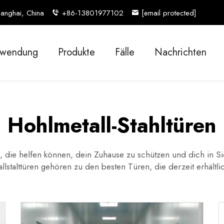
anghai, China
+86-13801977102
[email protected]
wendung
Produkte
Fälle
Nachrichten
Hohlmetall-Stahltüren
hl, die helfen können, dein Zuhause zu schützen und dich in S
llstalttüren gehören zu den besten Türen, die derzeit erhältli