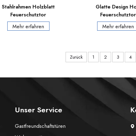
Stahlrahmen Holzblatt
Glatte Design Ho
Feuerschutztor
Feuerschutzto
Mehr erfahren
Mehr erfahren
Zurück
1
2
3
4
Unser Service
K
Gastfreundschaftstüren