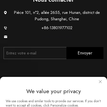
Pièce 101, n°2, allée 2655, rue Hunan, district de
Pudong, Shanghai, Chine
+86-13801977102
[email protected]
Envoyer
We value your privacy
Droits d'auteur © Shanghai Xunzhong Industry Co., Ltd. Tous
droits réservés
We use cookies and similar tools to provide our services. If you don't
want to accept all cookies, click Personalize cookies.
À propos
Contact
Service
BLOG