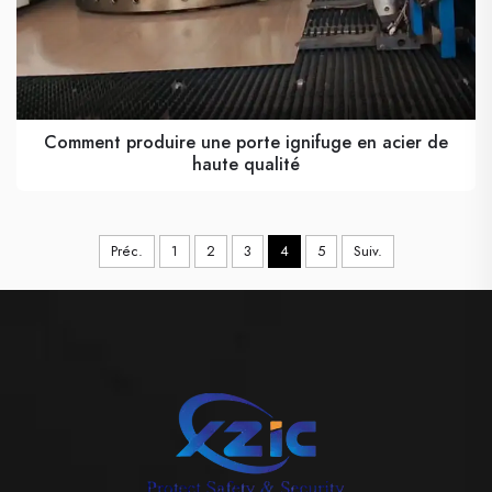
Comment produire une porte ignifuge en acier de
haute qualité
Préc.
1
2
3
4
5
Suiv.