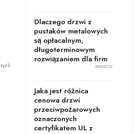
Dlaczego drzwi z
pustaków metalowych
są opłacalnym,
długoterminowym
ć
rozwiązaniem dla firm
szych
2025-07-23
Jaka jest różnica
cenowa drzwi
przeciwpożarowych
oznaczonych
certyfikatem UL z