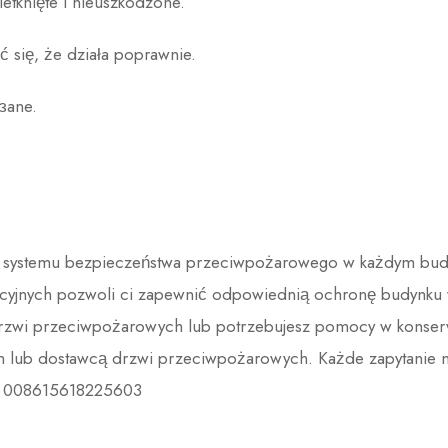
etknięte i nieuszkodzone.
 się, że działa poprawnie.
зane.
 systemu bezpieczeństwa przeciwpożarowego w każdym bud
acyjnych pozwoli ci zapewnić odpowiednią ochronę budynku 
e drzwi przeciwpożarowych lub potrzebujesz pomocy w konser
ntem lub dostawcą drzwi przeciwpożarowych. Każde zapytanie
008615618225603