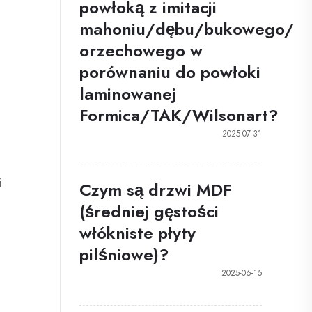
powłoką z imitacji
mahoniu/dębu/bukowego/
orzechowego w
porównaniu do powłoki
laminowanej
Formica/TAK/Wilsonart?
2025-07-31
i
Czym są drzwi MDF
(średniej gęstości
włókniste płyty
pilśniowe)?
2025-06-15