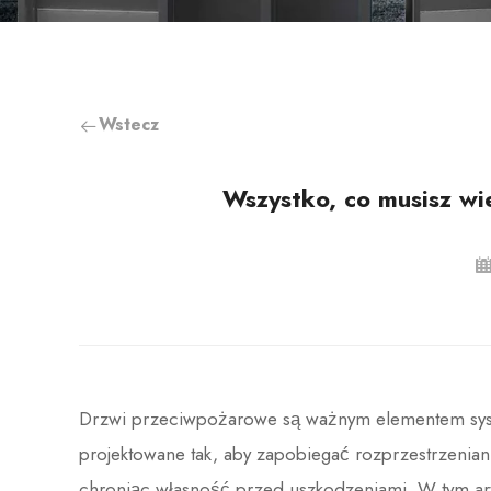
Wstecz
Wszystko, co musisz wi
Drzwi przeciwpożarowe są ważnym elementem sy
projektowane tak, aby zapobiegać rozprzestrzenian
chroniąc własność przed uszkodzeniami. W tym ar