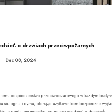
edzieć o drzwiach przeciwpożarnych
Dec 08, 2024
stemu bezpieczeństwa przeciwpożarowego w każdym budynk
iu się ognia i dymu, oferując użytkownikom bezpieczne wyjśc
tykule omówimy wszystko, co musisz wiedzieć o drzwiach