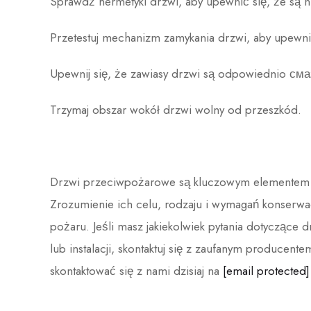
Sprawdź hermetyki drzwi, aby upewnić się, że są ni
Przetestuj mechanizm zamykania drzwi, aby upewnić
Upewnij się, że zawiasy drzwi są odpowiednio сма
Trzymaj obszar wokół drzwi wolny od przeszkód.
Drzwi przeciwpożarowe są kluczowym elementem
Zrozumienie ich celu, rodzaju i wymagań konserw
pożaru. Jeśli masz jakiekolwiek pytania dotycząc
lub instalacji, skontaktuj się z zaufanym produce
skontaktować się z nami dzisiaj na
[email protected]