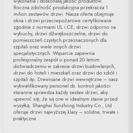
wykonania i doskonałą jakość produktów.
Roczna zdolność produkcyjna przekracza 1
milion zestawów drzwi. Nasza oferta obejmuje
okna i drzwi przeciwpożarowe certyfikowane
zgodnie z normami UL i CE, drzwi odporno na
wybuchy, drzwi dźwiękoszczelne, drzwi do
pomieszczeń czystych przeznaczonych dla
szpitali oraz wiele innych drzwi
specjalistycznych. Wsparcie zapewnia
profesjonalny zespół o ponad 20-letnim
doświadczeniu w zakresie drzwi budowlanych,
drzwi do hoteli i mieszkań oraz drzwi do szkół i
szpitali itp. Drewniane drzwi wewnętrzne – nasz
wykwalifikowany personel ds. kontroli jakości
starannie sprawdza każdy zestaw drzwi, aby
upewnić się, że są one w idealnym stanie przed
wysyłką. Shanghai Xunzhong Industry Co., Ltd
oferuje drzwi najwyższej klasy – solidne, trwałe i
praktyczne.