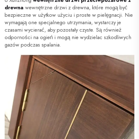
o Xunzhong
wewnętrzne drzwi przeciwpożarowe z
drewna
wewnętrzne drzwi z drewna, które mogą być
bezpieczne w użytkow użyciu i proste w pielęgnacji. Nie
wymagają one specjalnego utrzymania, wystarczy je
czasami wycierać, aby pozostały czyste. Są również
odporności na ogień i mogą nie wydzielac szkodliwych
gazów podczas spalania.