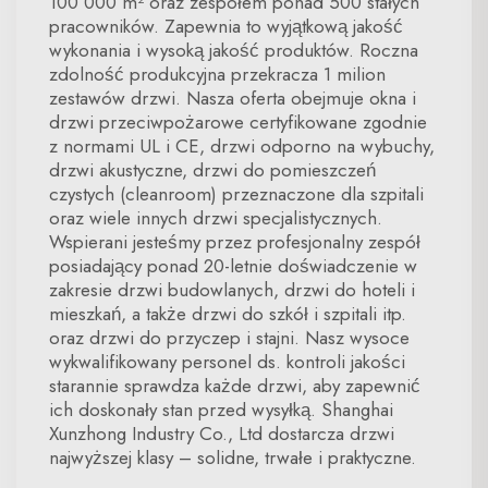
100 000 m² oraz zespołem ponad 500 stałych
pracowników. Zapewnia to wyjątkową jakość
wykonania i wysoką jakość produktów. Roczna
zdolność produkcyjna przekracza 1 milion
zestawów drzwi. Nasza oferta obejmuje okna i
drzwi przeciwpożarowe certyfikowane zgodnie
z normami UL i CE, drzwi odporno na wybuchy,
drzwi akustyczne, drzwi do pomieszczeń
czystych (cleanroom) przeznaczone dla szpitali
oraz wiele innych drzwi specjalistycznych.
Wspierani jesteśmy przez profesjonalny zespół
posiadający ponad 20-letnie doświadczenie w
zakresie drzwi budowlanych, drzwi do hoteli i
mieszkań, a także drzwi do szkół i szpitali itp.
oraz drzwi do przyczep i stajni. Nasz wysoce
wykwalifikowany personel ds. kontroli jakości
starannie sprawdza każde drzwi, aby zapewnić
ich doskonały stan przed wysyłką. Shanghai
Xunzhong Industry Co., Ltd dostarcza drzwi
najwyższej klasy – solidne, trwałe i praktyczne.