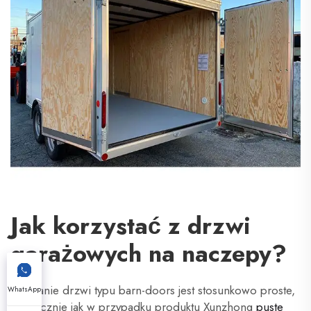
Jak korzystać z drzwi
garażowych na naczepy?
Używanie drzwi typu barn-doors jest stosunkowo proste,
WhatsApp
identycznie jak w przypadku produktu Xunzhong
puste