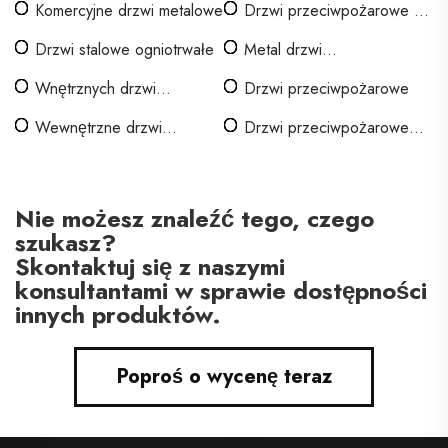
Komercyjne drzwi metalowe
Drzwi przeciwpożarowe z
żelaza
Drzwi stalowe ogniotrwałe
Metal drzwi
przeciwpożarowych
Wnętrznych drzwi
Drzwi przeciwpożarowe
ognioodpornych
Wewnętrzne drzwi
Drzwi przeciwpożarowe
laminowane
izolowane dźwiękowo
Nie możesz znaleźć tego, czego
szukasz?
Skontaktuj się z naszymi
konsultantami w sprawie dostępności
innych produktów.
Poproś o wycenę teraz