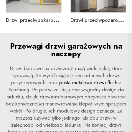
D
rzwi przeciwpożarowe stalowe dla mieszkań
D
rzwi przeciwpożarowe z drewna dla mieszkań
Przewagi drzwi garażowych na
naczepy
Drzwi barnowe na przyczepę mają wiele zalet, które
sprawiają, że wyróżniają się one od innych drzwi
przyczepowych, oraz
pusta metalowa drzwi flush
z
Xunzhong. Po pierwsze, dają one wygodny dostęp do
ładunku; dzięki drzwiom barnowym otrzymasz otwarcie
bez konieczności manewrowania kłopotliwym sprzętem
wokół. Po drugie, ich modułowy design oznacza, że
możesz używać tylko jednego lub obu drzwi w
zależności od wielkości ładunku. Na koniec, drzwi