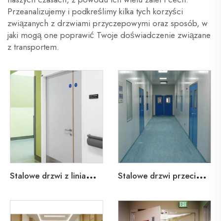
Przeanalizujemy i podkreślimy kilka tych korzyści
związanych z drzwiami przyczepowymi oraz sposób, w
jaki mogą one poprawić Twoje doświadczenie związane
z transportem.
S
talowe drzwi z liniami ołowianymi dla szpitali w opiece zdrowotnej
S
talowe drzwi przeciwpożarowe dla szpitali w opiece zdrowotnej