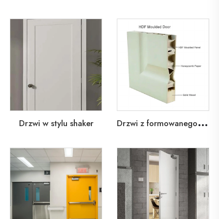
D
rzwi z formowanego HDF
Drzwi w stylu shaker