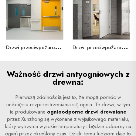
D
rzwi przeciwpożarowe stalowe dla mieszkań
D
rzwi przeciwpożarowe z drewna dla mieszkań
Ważność drzwi antyogniowych z
drewna:
Pierwszą zdolnością jest to, że mogą pomóc w
uniknięciu rozprzestrzeniania się ognia. Te drzwi, w tym
te produkowane
ognioodporne drzwi drewniane
przez Xunzhong są wykonane z wyjątkowego materiału,
który wytrzyma wysokie temperatury i będzie odporny na
ogień przez określony czas. Dzięki temu ludziom daje to