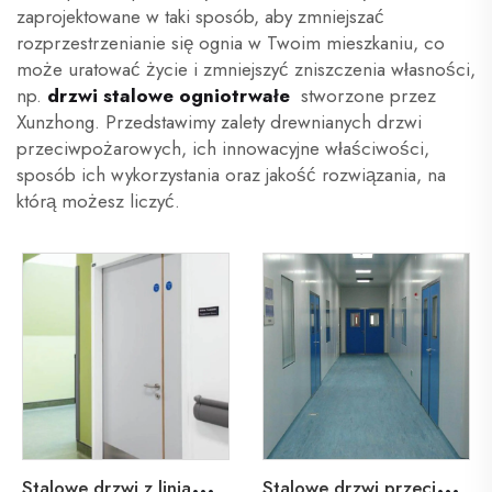
zaprojektowane w taki sposób, aby zmniejszać
rozprzestrzenianie się ognia w Twoim mieszkaniu, co
może uratować życie i zmniejszyć zniszczenia własności,
np.
drzwi stalowe ogniotrwałe
stworzone przez
Xunzhong. Przedstawimy zalety drewnianych drzwi
przeciwpożarowych, ich innowacyjne właściwości,
sposób ich wykorzystania oraz jakość rozwiązania, na
którą możesz liczyć.
S
talowe drzwi z liniami ołowianymi dla szpitali w opiece zdrowotnej
S
talowe drzwi przeciwpożarowe dla szpitali w opiece zdrowotnej