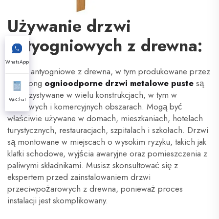
Używanie drzwi
antyogniowych z drewna:
WhatsApp
Drzwi antyogniowe z drewna, w tym produkowane przez
Xunzhong
ognioodporne drzwi metalowe puste
są
wykorzystywane w wielu konstrukcjach, w tym w
WeChat
domowych i komercyjnych obszarach. Mogą być
właściwie używane w domach, mieszkaniach, hotelach
turystycznych, restauracjach, szpitalach i szkołach. Drzwi
są montowane w miejscach o wysokim ryzyku, takich jak
klatki schodowe, wyjścia awaryjne oraz pomieszczenia z
paliwymi składnikami. Musisz skonsultować się z
ekspertem przed zainstalowaniem drzwi
przeciwpożarowych z drewna, ponieważ proces
instalacji jest skomplikowany.