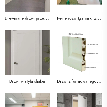
D
rewniane drzwi przeciwpożarowe dla szpitali w opiece zdrowotnej
P
ełne rozwiązania drzwiowe dla oświaty
D
rzwi z formowanego HDF
Drzwi w stylu shaker