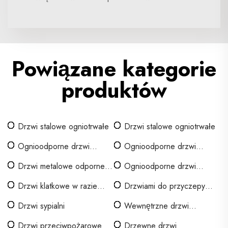
Powiązane kategorie
produktów
Drzwi stalowe ogniotrwałe
Drzwi stalowe ogniotrwałe
Ognioodporne drzwi
Ognioodporne drzwi
drewniane
wewnętrzne
Drzwi metalowe odporne
Ognioodporne drzwi
na ogień
metalowe puste
Drzwi klatkowe w razie
Drzwiami do przyczepy
pożaru
typu stodoła
Drzwi sypialni
Wewnętrzne drzwi
przeciwpożarowe z drewna
Drzwi przeciwpożarowe
Drzewne drzwi