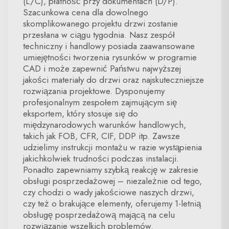
(L/C), płatność przy dokumentach (D/P).
Szacunkowa cena dla dowolnego
skomplikowanego projektu drzwi zostanie
przesłana w ciągu tygodnia. Nasz zespół
techniczny i handlowy posiada zaawansowane
umiejętności tworzenia rysunków w programie
CAD i może zapewnić Państwu najwyższej
jakości materiały do drzwi oraz najskuteczniejsze
rozwiązania projektowe. Dysponujemy
profesjonalnym zespołem zajmującym się
eksportem, który stosuje się do
międzynarodowych warunków handlowych,
takich jak FOB, CFR, CIF, DDP itp. Zawsze
udzielimy instrukcji montażu w razie wystąpienia
jakichkolwiek trudności podczas instalacji.
Ponadto zapewniamy szybką reakcję w zakresie
obsługi posprzedażowej – niezależnie od tego,
czy chodzi o wady jakościowe naszych drzwi,
czy też o brakujące elementy, oferujemy 1-letnią
obsługę posprzedażową mającą na celu
rozwiązanie wszelkich problemów.