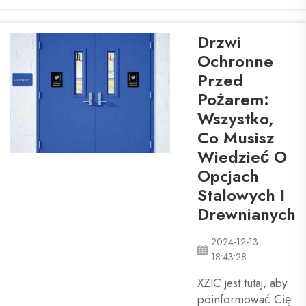
kluczową
funkcję, oferują
Drzwi
również świetną
Ochronne
wartość
Przed
estetyczną,
Pożarem:
sprawiając, że
Twoje miejsce
Wszystko,
pracy lub dom
Co Musisz
jest miłe i
Wiedzieć O
wygodne.
Opcjach
Różnorodność
Stalowych I
wystaw drzwi
Drewnianych
może służyć do
ozdobienia
Twoich drzwi.
2024-12-13
18:43:28
Ten przewodnik
pomoże...
XZIC jest tutaj, aby
poinformować Cię