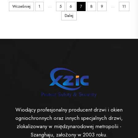
rzucił okiem na
...
...
Wcześniej
1
5
6
7
8
9
11
drzwi drewniane
Shaker z listy UL
Dalej
firmy XZIC. Te
drzwi są dostępne
w różnych stylach i
kolorach,
znajdziesz takie,
które będą
idealne...
Wiodący profesjonalny producent drzwi i okien
ogniochronnych oraz innych specjalnych drzwi,
zlokalizowany w międzynarodowej metropolii -
Szanghaju, założony w 2003 roku.