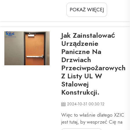
stalowe drzwi
POKAŻ WIĘCEJ
przeciwpożarowe ratują
tysiące żyć każdego roku.
Dobre drzwi
uniemożliwiają łatwe
Jak Zainstalować
rozprzestrzenianie się
Urządzenie
ognia, a jeśli dojdzie do
Paniczne Na
pożaru, może on szybko
Drzwiach
przekształcić się w
niekontrolowany. Aby nas
Przeciwpożarowych
chronić przed tym ...
Z Listy UL W
Stalowej
Konstrukcji.
2024-10-31 00:30:12
Więc to właśnie dlatego XZIC
jest tutaj, by wesprzeć Cię na
każdym etapie. Prowadzimy