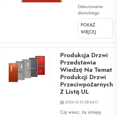
Dekorowanie
dowolnego
pokoju powinno
POKAŻ
polegać na
wyborze
WIĘCEJ
odpowiednich
kolorów i
elementów
Produkcja Drzwi
wyposażenia.
Przedstawia
Pomaga to łączyć
Wiedzę Na Temat
wszystko w
Produkcji Drzwi
całość, dzięki
czemu wygląda
Przeciwpożarnych
dobrze i sprawia
Z Listą UL
przyjemność. Aby
twój pokój
2024-12-15 08:04:17
wyglądał dobrze,
Czy wiesz, że istnieją
musi być dobra