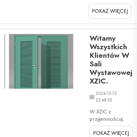
o ważnym fakcie
POKAŻ WIĘCEJ
dotyczącym drzwi
ognioodpornych.
Istnieją tylko dwa
rodzaje materiałów,
Witamy
które mogą być
Wszystkich
używane w
Klientów W
konstrukcji drzwi
Sali
ognioodpornych,
które to: Stal i
Wystawowej
Drewno. Te drzwi
XZIC.
mają kluczowe
zadanie ochrony ...
2024-12-12
22:48:55
W XZIC z
przyjemnością
zapraszamy
POKAŻ WIĘCEJ
wszystkich klientów