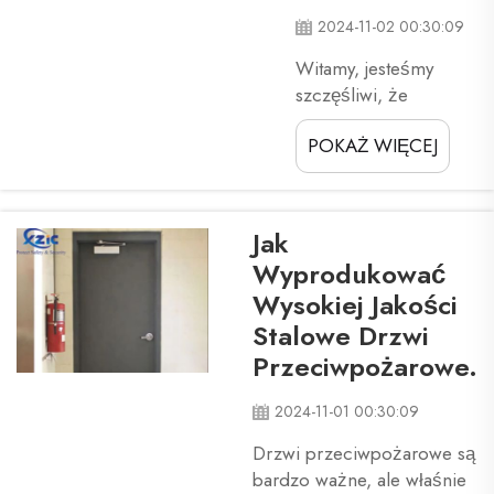
ratowanie ...
2024-11-02 00:30:09
Witamy, jesteśmy
szczęśliwi, że
zajrzałeś/aś, aby
POKAŻ WIĘCEJ
zobaczyć niektóre z
Fajnych Wiadomości,
które mamy dla
Ciebie. Witamy w
Jak
naszym cyfrowym
Wyprodukować
salonie
Wysokiej Jakości
prezentacyjnym,
Stalowe Drzwi
unikalnym
doświadczeniu, gdzie
Przeciwpożarowe.
możesz odkrywać
dzisiejszą technologię.
2024-11-01 00:30:09
Więc pozwól nam
Drzwi przeciwpożarowe są
pokazać Ci, na co
bardzo ważne, ale właśnie
liczyć ...