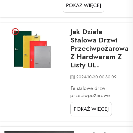
POKAŻ WIĘCEJ
Cię przez cały proces, abyś
mógł bezpiecznie i skutecznie
zamontować urządzenie
awaryjne na tej stalowej
Jak Działa
drzwiach
Stalowa Drzwi
przeciwpożarowych? Nie
Przeciwpożarowa
martw się.
Z Hardwarem Z
Listy UL.
2024-10-30 00:30:09
Te stalowe drzwi
przeciwpożarowe
odgrywają istotną rolę w
POKAŻ WIĘCEJ
ochronie budynku przed
pożarami. Drzwi
przeciwpożarowe
pomagają ograniczać