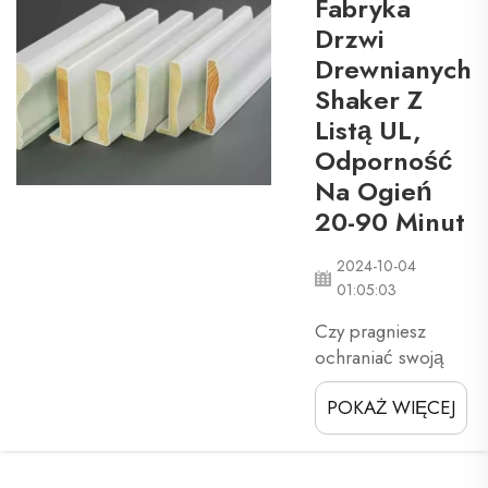
Fabryka
rozprzestrzenianie się
Drzwi
ognia między pokojami i
Drewnianych
piętrami. Jest to bardzo
Shaker Z
przydatne, ponieważ
może rzeczywiście
Listą UL,
uratować życie i chronić
Odporność
ludzi podczas okresów
Na Ogień
awarii...
20-90 Minut
2024-10-04
01:05:03
Czy pragniesz
ochraniać swoją
rodzinę i dom
POKAŻ WIĘCEJ
przed koszmarem
pożarów? Jeśli tak,
sugerujemy, abyś