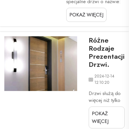
specjalne drzwi o nazwie:
zgodność między
drzwi przeciwpożarne. Są
kolorem a
POKAŻ WIĘCEJ
to bardzo ważne drzwi,
wyposażeniem.
ponieważ zapewniają
XZIC może Ci
bezpieczeństwo ludzi w
pomóc...
razie pożaru. Gdy budynek
Różne
catch się zapala, płomienie
Rodzaje
mogą szybko się
Prezentacji
rozprzestrzeniać i stawać
Drzwi.
się niezwykle
niebezpieczne...
2024-12-14
12:10:20
Drzwi służą do
więcej niż tylko
przechodzenia
POKAŻ
przez nie.
Podczas gdy
WIĘCEJ
spełniają