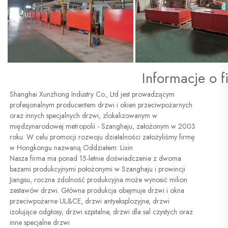
Informacje o f
Shanghai Xunzhong Industry Co., Ltd jest prowadzącym 
profesjonalnym producentem drzwi i okien przeciwpożarnych 
oraz innych specjalnych drzwi, zlokalizowanym w 
międzynarodowej metropolii - Szanghaju, założonym w 2003 
roku. W celu promocji rozwoju działalności założyliśmy firmę 
w Hongkongu nazwaną Oddziałem: Lixin 
Nasza firma ma ponad 15-letnie doświadczenie z dwoma 
bazami produkcyjnymi położonymi w Szanghaju i prowincji 
Jiangsu, roczna zdolność produkcyjna może wynosić milion 
zestawów drzwi. Główna produkcja obejmuje drzwi i okna 
przeciwpożarne UL&CE, drzwi antyeksplozyjne, drzwi 
izolujące odgłosy, drzwi szpitalne, drzwi dla sal czystych oraz 
inne specjalne drzwi 