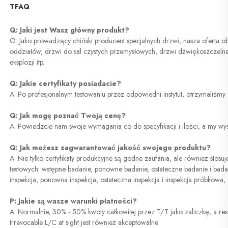
TFAQ 
Q: Jaki jest Wasz główny produkt? 
O: Jako prowadzący chiński producent specjalnych drzwi, nasza oferta ob
oddziałów, drzwi do sal czystych przemysłowych, drzwi dźwiękoszczelne,
eksplozji itp. 
Q: Jakie certyfikaty posiadacie? 
A: Po profesjonalnym testowaniu przez odpowiedni instytut, otrzymaliśmy 
Q: Jak mogę poznać Twoją cenę? 
A: Powiedzcie nam swoje wymagania co do specyfikacji i ilości, a my w
Q: Jak możesz zagwarantować jakość swojego produktu? 
A: Nie tylko certyfikaty produkcyjne są godne zaufania, ale również stosu
testowych: wstępne badanie, ponowne badanie, ostateczne badanie i ba
inspekcja, ponowna inspekcja, ostateczna inspekcja i inspekcja próbkowa
P: Jakie są wasze warunki płatności?   
A: Normalnie, 30% - 50% kwoty całkowitej przez T/T jako zaliczkę, a re
Irrevocable L/C at sight jest również akceptowalne 