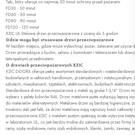
Taki, który oferuje co najmniej 30 minut ochrony przed pożarami 
FD30 - 30 minut 
FD60 - 60 minut 
FD90 - 90 minut 
FD120 - 120 minut 
XZIC UL Stalowe drzwi przeciwpożarowe z oceną do 3 godzin 
Gdzie mogą być stosowane drzwi przeciwpożarowe 
W każdym miejscu, gdzie może wybuchnąć pożar, zalecane jest użycie 
Drzwi prowadzące z kuchni, salonu z kominkiem i telewizorem lub dowol
łatwopalnymi przedmiotami 
O drzwiach przeciwpożarowych XZIC 
XZIC DOORS oferuje pełny asortyment standardowych i niestandardowych
budowlanych w sektorach handlowym, przemysłowym i instytucjonalnym. D
szkołach, mieszkaniach, szpitalach, elektrowniach, budynkach elektroniczny
Standardowe drzwi przeciwpożarowe z metali są grube 1-3/4". Drzwi m
wybierz z palety kolorów RAL. Drzwi metalowe puste wykazują lepszą wy
do materiałów alternatywnych. Metalowe drzwi są bardziej higieniczne, zna
trwałości stali jest fakt, że drzwi metalowe mają najniższy koszt całkowit
przeciwpożarowe XZIC z metalem pustym spełniają ścisłe wytyczne Instytu
w laboratorium UL, co jest bardzo trudne do zatwierdzenia przez firmę 
ramy, szyby widokowe, ramy szyb widokowych, klamki, zamki, zawiasy, am