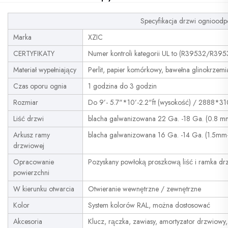
Specyfikacja drzwi ognioodp
Marka
XZIC
CERTYFIKATY
Numer kontroli kategorii UL to (R39532/R3
Materiał wypełniający
Perlit, papier komórkowy, bawełna glinokrzemia
Czas oporu ognia
1 godzina do 3 godzin
Rozmiar
Do 9’- 5.7"*10’-2.2"ft (wysokość) / 2888*
Liść drzwi
blacha galwanizowana 22 Ga. -18 Ga. (0.8 
Arkusz ramy
blacha galwanizowana 16 Ga. -14 Ga. (1.5m
drzwiowej
Opracowanie
Pozyskany powłoką proszkową liść i ramka d
powierzchni
W kierunku otwarcia
Otwieranie wewnętrzne / zewnętrzne
Kolor
System kolorów RAL, można dostosować
Akcesoria
Klucz, rączka, zawiasy, amortyzator drzwiowy,