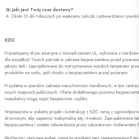
Q: Jaki jest Twój czas dostawy? 
A: Około 15 dni roboczych po wpłaceniu zaliczki i potwierdzeniu rysunk
XZIC
Prezentujemy drzwi awaryjne z oświadczeniem UL, wykonane z nierdzewn
dla wszystkich Twoich potrzeb w zakresie bezpieczeństwa przed pożaram
jakości stali i zaprojektowane do wytrzymywania wysokich temperatur prz
produktów na rynku, jeśli chodzi o bezpieczeństwo przed pożarami.
Przydatne w szerokim zakresie nieruchomości handlowych, w tym centrach
innych miejscach publicznych. Oferta dodatkowego poziomu bezpieczeńst
mieszkańcy mogą wyjść bezpiecznie i szybko.
Wyposażone w unikalny projekt i konstrukcję z
XZIC
ramą z ognioodporneg
drzwiowym, aby zapewnić maksymalną siłę i trwałość. Zaprojektowane tak
bezpieczeństwa i zostało zatwierdzone przez Laboratorium Underwriters (
Możliwości oporowe wobec ognia są wynikiem serii zaawansowanych techno