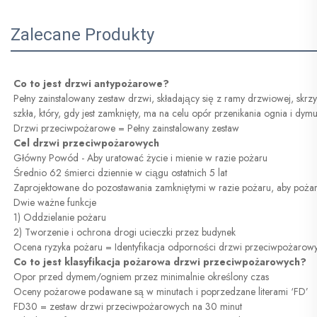
Zalecane Produkty
Co to jest drzwi antypożarowe? 
Pełny zainstalowany zestaw drzwi, składający się z ramy drzwiowej, skrz
szkła, który, gdy jest zamknięty, ma na celu opór przenikania ognia i dy
Drzwi przeciwpożarowe = Pełny zainstalowany zestaw 
Cel drzwi przeciwpożarowych 
Główny Powód - Aby uratować życie i mienie w razie pożaru 
Średnio 62 śmierci dziennie w ciągu ostatnich 5 lat 
Zaprojektowane do pozostawania zamkniętymi w razie pożaru, aby pożar 
Dwie ważne funkcje 
1) Oddzielanie pożaru 
2) Tworzenie i ochrona drogi ucieczki przez budynek 
Ocena ryzyka pożaru = Identyfikacja odporności drzwi przeciwpożarow
Co to jest klasyfikacja pożarowa drzwi przeciwpożarowych? 
Opor przed dymem/ogniem przez minimalnie określony czas 
Oceny pożarowe podawane są w minutach i poprzedzane literami ‘FD’ 
FD30 = zestaw drzwi przeciwpożarowych na 30 minut 