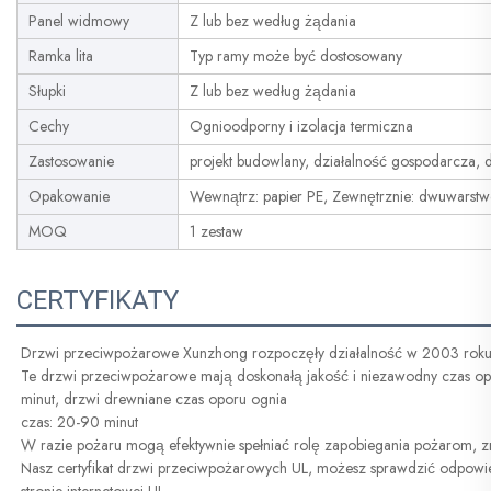
Panel widmowy
Z lub bez według żądania
Ramka lita
Typ ramy może być dostosowany
Słupki
Z lub bez według żądania
Cechy
Ognioodporny i izolacja termiczna
Zastosowanie
projekt budowlany, działalność gospodarcza, d
Opakowanie
Wewnątrz: papier PE, Zewnętrznie: dwuwarstwo
MOQ
1 zestaw
CERTYFIKATY
Drzwi przeciwpożarowe Xunzhong rozpoczęły działalność w 2003 roku
Te drzwi przeciwpożarowe mają doskonałą jakość i niezawodny czas opo
minut, drzwi drewniane czas oporu ognia 
czas: 20-90 minut 
W razie pożaru mogą efektywnie spełniać rolę zapobiegania pożarom, zmni
Nasz certyfikat drzwi przeciwpożarowych UL, możesz sprawdzić odpowied
stronie internetowej UL 