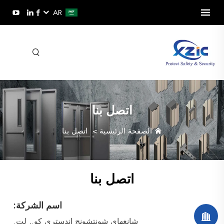
AR
اتصل بنا
الصفحة الرئيسية
>
اتصل بنا
اتصل بنا
اسم الشركة:
شانغهاي شونتشونج إندستري كو., لت.