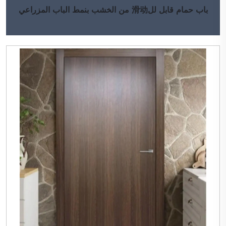
باب حمام قابل لل滑动 من الخشب بنمط الباب المزراعي