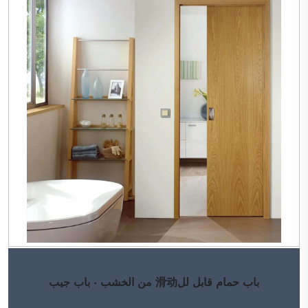
باب حمام قابل لل滑动 من الخشب - باب جيب