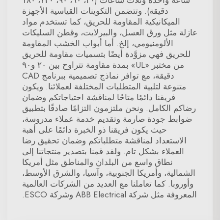
ساعة واحدة وثلاث ساعات (٣٠، ٦٠، ٩٠، ١٢٠، ١٨٠
دقيقة). وتتضمن التكوينات القياسية الأجهزة
الميكانيكية المقاومة للحريق، كما تستخدم مواد
عازلة مثل ورق العسل، والبيرلايت، وقطن السليكات
الألومنيومي، إلخ. أما أبواب الخشب المقاومة
للحريق فهي مزوَّدة أيضًا بتسميات مقاومة للحريق
من مختبر «UL» بمدة مقاومة تتراوح بين ٢٠ و٩٠
دقيقة، مع توافر نماذج تصميمية ببرنامج CAD
متنوعة لتلبية المتطلبات المختلفة لعملائنا. ويكون
فريقنا دائمًا متاحًا لمناقشة احتياجاتكم وضمان
رضاكم الكامل. ونحن ملتزمون التزامًا صادقًا بتطبيق
ضوابط جودة صارمة وتقديم خدمة عملاء مدروسة،
حيث يكون فريقنا ذو الخبرة دائمًا على أهبة
الاستعداد لمناقشة متطلباتكم وضمان تحقيق رضا
العملاء بشكل تام. ولقد قمنا بتصدير منتجاتنا إلى
نطاق واسع من البلدان والمناطق مثل أمريكا
الشمالية، وأمريكا الجنوبية، وآسيا، والشرق الأوسط،
وأوروبا. كما تعاملنا مع العديد من الشركات العالمية
المعروفة مثل شركة ABB Electrical وشركة ESCO.