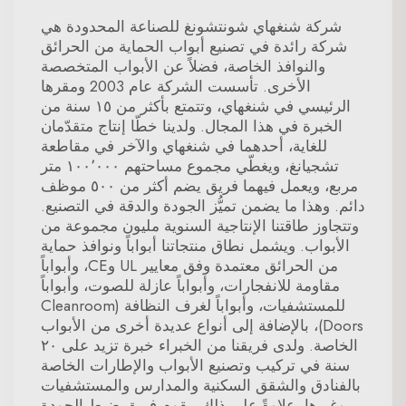
شركة شنغهاي شونتشونغ للصناعة المحدودة هي
شركة رائدة في تصنيع أبواب الحماية من الحرائق
والنوافذ الخاصة، فضلاً عن الأبواب المتخصصة
الأخرى. تأسست الشركة عام 2003 ومقرها
الرئيسي في شنغهاي، وتتمتع بأكثر من ١٥ سنة من
الخبرة في هذا المجال. ولدينا خطّا إنتاج متقدّمان
للغاية، أحدهما في شنغهاي والآخر في مقاطعة
تشجيانغ، ويغطّي مجموع مساحتهم ١٠٠٬٠٠٠ متر
مربع، ويعمل فيهما فريق يضم أكثر من ٥٠٠ موظف
دائم. وهذا ما يضمن تميُّز الجودة والدقة في التصنيع.
وتتجاوز طاقتنا الإنتاجية السنوية مليون مجموعة من
الأبواب. ويشمل نطاق منتجاتنا أبواباً ونوافذ حماية
من الحرائق معتمدة وفق معايير UL وCE، وأبواباً
مقاومة للانفجارات، وأبواباً عازلة للصوت، وأبواباً
للمستشفيات، وأبواباً لغرف النظافة (Cleanroom
Doors)، بالإضافة إلى أنواع عديدة أخرى من الأبواب
الخاصة. ولدى فريقنا من الخبراء خبرة تزيد على ٢٠
سنة في تركيب وتصنيع الأبواب والإطارات الخاصة
بالفنادق والشقق السكنية والمدارس والمستشفيات
وغيرها. علاوةً على ذلك، يقوم فريق ضبط الجودة