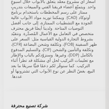
أسعار أي مشروع معقّد يتعلق بالأبواب خلال أسبوعٍ
واحد. ويتمتّع أعضاء فريقنا الفني والمبيعات بتدريبٍ
ممتاز على رسم المخططات باستخدام برنامج
أوتوكاد (CAD). ويمكننا توريد مواد الأبواب عالية
الجودة مع التشطيبات الممتازة، إلى جانب أفضل
التوصيات المتاحة. ولدينا أيضًا فريق محترف
متخصص في التعامل مع الأعمال المُصدَّرة. ونتقيّد
بشروط التجارة الدولية القياسية مثل: السعر على
ظهر السفينة (FOB)، وتكلفة وشحن البضاعة (CFR)،
وتكلفة والتأمين والشحن (CIF)، والتسليم المدفوع
بالكامل (DDP)، وغيرها. وسنزوّدكم بالباب والإطار
مع تعليمات التركيب لحل أي مشكلة قد تطرأ أثناء
التركيب. كما سنوفّر لكم دعمًا فنيًّا سريعًا ما بعد
البيع، بغضّ النظر عن نوع الأبواب التي تشترونها أو
عددها.
شركة تصنيع محترفة