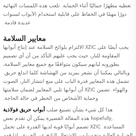
تعطيه مظهرًا جماليًا أثناء الحماية. تلعب هذه اللمسات النهائية
دورًا مهمًا في الحفاظ على قابلية استخدام الأبواب لسنوات
عديدة قادمة.
معايير السلامة
يجب أيضًا على XZIC الالتزام بلوائح السلامة عند إنتاج أبوابها
المقاومة للنار، حيث يجب عليهم التأكد من أن أي تصميم
يطورونه لبابهم سيكون متوافقًا مع جميع معايير السلامة،
وبالتالي يمكننا أن نشعر بمزيد من الهشاشة كلما اندلع حريق.
تشمل هذه المعايير قدرة الباب على منع انتشار النار، الصوت
والهواء. تضمن XZIC أن أبوابها تلبي المعايير لضمان سلامتها
وحماية الأشخاص من الخطر في حالة الحاجة.
هذا كل شيء بشأن تصنيع صلب
أبواب حريق فولاذية
,hopefully هذه المقالة القصيرة يمكن أن تقدم بعض
المساعدة. XZIC تصمم أبوابًا قوية لديها القدرة على تحمل
الحرارة العالية وتحمينا من الاشتعال الناتج عن الحريق. إذا فهم