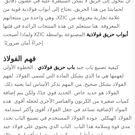
أن يتحول إلى حريق لا يمكن السيطرة عليه في غضون دقائق.
لحمايتنا من هذا الحريق، نحتاج إلى أبواب فولاذية قوية من
علامة تجارية معروفة من XZIC، وهي واحدة من منتجاتهم
المعروفة. هنا سنتعلم عن هذه المنتجات الرائدة في فئتها
أبواب حريق فولاذية
المصنوعة بواسطة XZIC ولماذا أصبحت
إجراءً أمان ضروريًا.
فهم الفولاذ
كيفية تصنيع باب جيد
باب حريق فولاذي
, الخطوة الأولى
لفهمها هي ما الذي يشكل المادة التي تُسمى الفولاذ. لفهم
الفولاذ بشكل صحيح، من المهم تذكر الأساس لما يعنيه ذلك:
الفولاذ هو حديد خاص. الحديد قوي جدًا، ولكن يتم إضافة
كميات صغيرة من الكربون والعناصر الأخرى لجعله أقوى. هذه
المواد الإضافية تساعد في جعل الفولاذ أقوى وأكثر استدامة.
الفولاذ الهيكلي: جودة الفولاذ المستخدم في تصنيع الباب تحدد
مدى قوة وسلامة هذا الباب. الباب الذي يحتوي على فولاذ جيد
سيستمر لفترة أطول وسيكون لديه حماية أفضل في حالة