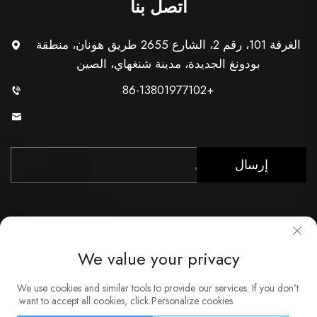
اتصل بنا
الغرفة 101، رقم 2، الشارع 2655 طريق هونان، منطقة
بودونغ الجديدة، مدينة شنغهاي، الصين
+86-13801977102
[email protected]
إرسال
We value your privacy
حقوق النشر © شركة شنغهاي Xunzhong للصناعة المحدودة. جميع
We use cookies and similar tools to provide our services. If you don't
الحقوق محفوظة
want to accept all cookies, click Personalize cookies.