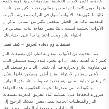
عادةً ما تكون الأبواب الخشبية المقاومة للحريق قوية وتقدم
عمرًا طويل الأمد. لديها مظهر جمالي يعجب الكثير من الناس.
غالبًا ما تكون هذه الأبواب أسهل في التركيب مقارنة بالأبواب
المعدنية، لذلك هي الخيار المفضل لكثير من المباني. تذكر أن
الأبواب الخشبية ليست دائمًا بنفس كفاءة الباب المعدني في
احتواء النار، ويجب اختيارها بناءً على احتياجاتك.
تصنيفات وم rules الحريق – كيف تعمل
عند الحديث عن الأبواب المقاومة للنار، فإن تصنيفات النار
تُعتبر ذات أهمية بالغة. أي أنها تخبرنا لمدة زمنية ستتمكن الباب
من مقاومة النار والحرارة قبل أن يفشل. الباب ذو تصنيف النار
الأعلى سيقاوم الاحتراق لفترة أطول وسيكون قادرًا بشكل
أكبر على حماية المبنى. يتم تحديد تصنيفات النار وفق القوانين
والكودات التي تصدرها الجهات الحكومية. هذه القواعد
ضرورية للحفاظ على السلامة أثناء الحريق. لمعرفة تصنيفات
النار والمتطلبات الخاصة بمبنى معين، يمكنك الرجوع إلى
الإرشادات الحكومية أو التواصل مع فريقنا.