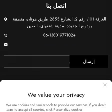
اتصل بنا
الغرفة 101، رقم 2، الشارع 2655 طريق هونان، منطقة
بودونغ الجديدة، مدينة شنغهاي، الصين
+86-13801977102
[email protected]
إرسال
We value your privacy
حقوق النشر © شركة شنغهاي Xunzhong للصناعة المحدودة. جميع
We use cookies and similar tools to provide our services. If you don't
الحقوق محفوظة
want to accept all cookies, click Personalize cookies.