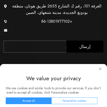
الغرفة 101، رقم 2، الشارع 2655 طريق هونان، منطقة
بودونغ الجديدة، مدينة شنغهاي، الصين
+86-13801977102
[email protected]
إرسال
We value your privacy
حقوق النشر © شركة شنغهاي Xunzhong للصناعة المحدودة. جميع
We use cookies and similar tools to provide our services. If you don't
الحقوق محفوظة
want to accept all cookies, click Personalize cookies.
نبذة
اتصل بنا
خدمة
مدونة
سياسة الخصوصية
Accept all
Personalize cookies
الصفحة الرئيسية
المنتجات
البريد الإلكتروني
الهاتف