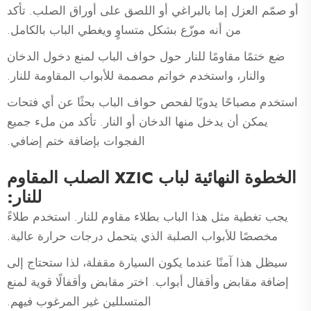
أو صمّم العزل إما بالبراغي أو اللصق على أوراق الصلب. تأكد
من أنه موزّع بشكل متساوٍ ويغطي الباب بالكامل.
ضع ختمًا مقاومًا للنار حول حواف الباب لمنع دخول الدخان
والنار، واستخدم خواتم مصممة للأبواب المقاومة للنار.
استخدم مصباحًا يدويًا لفحص حواف الباب بحثًا عن أي فتحات
يمكن أن يدخل منها الدخان أو النار. تأكد من ملء جميع
الفجوات بإضافة ختم إضافي.
الخطوة النهائية لباب XZIC الصلب المقاوم
للنار:
يجب تغطية مثل هذا الباب بطلاء مقاوم للنار. استخدم طلاءً
مخصصًا للأبواب الصلبة الذي يتحمل درجات حرارة عالية.
سيظل هذا آمنًا عندما يكون السيارة مقفلة، لذا ستحتاج إلى
إضافة مقابض وأقفال أبواب. اختر مقابض وأقفالًا قوية لمنع
المتسللين غير المرغوب فيهم.