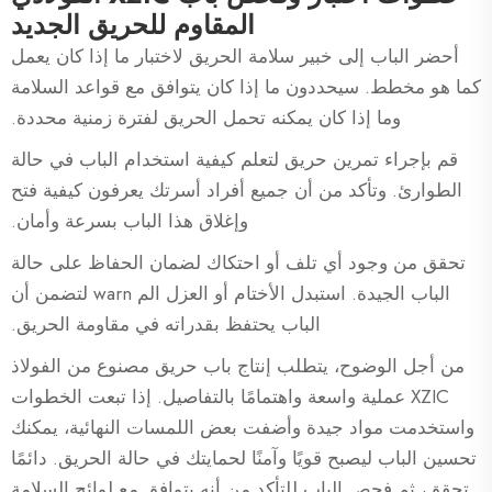
المقاوم للحريق الجديد
أحضر الباب إلى خبير سلامة الحريق لاختبار ما إذا كان يعمل
كما هو مخطط. سيحددون ما إذا كان يتوافق مع قواعد السلامة
وما إذا كان يمكنه تحمل الحريق لفترة زمنية محددة.
قم بإجراء تمرين حريق لتعلم كيفية استخدام الباب في حالة
الطوارئ. وتأكد من أن جميع أفراد أسرتك يعرفون كيفية فتح
وإغلاق هذا الباب بسرعة وأمان.
تحقق من وجود أي تلف أو احتكاك لضمان الحفاظ على حالة
الباب الجيدة. استبدل الأختام أو العزل الم warn لتضمن أن
الباب يحتفظ بقدراته في مقاومة الحريق.
من أجل الوضوح، يتطلب إنتاج باب حريق مصنوع من الفولاذ
XZIC عملية واسعة واهتمامًا بالتفاصيل. إذا تبعت الخطوات
واستخدمت مواد جيدة وأضفت بعض اللمسات النهائية، يمكنك
تحسين الباب ليصبح قويًا وآمنًا لحمايتك في حالة الحريق. دائمًا
تحقق، ثم فحص الباب للتأكد من أنه يتوافق مع لوائح السلامة