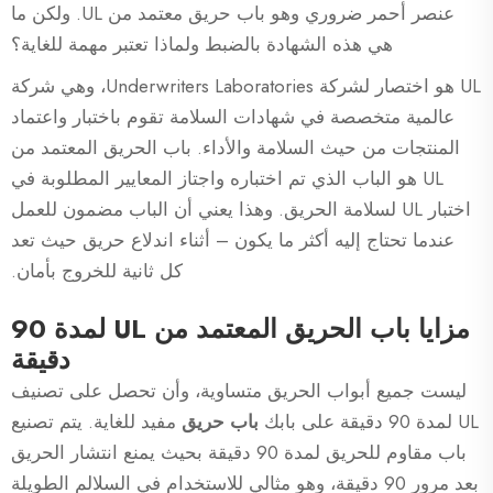
عنصر أحمر ضروري وهو باب حريق معتمد من UL. ولكن ما
هي هذه الشهادة بالضبط ولماذا تعتبر مهمة للغاية؟
UL هو اختصار لشركة Underwriters Laboratories، وهي شركة
عالمية متخصصة في شهادات السلامة تقوم باختبار واعتماد
المنتجات من حيث السلامة والأداء. باب الحريق المعتمد من
UL هو الباب الذي تم اختباره واجتاز المعايير المطلوبة في
اختبار UL لسلامة الحريق. وهذا يعني أن الباب مضمون للعمل
عندما تحتاج إليه أكثر ما يكون – أثناء اندلاع حريق حيث تعد
كل ثانية للخروج بأمان.
مزايا باب الحريق المعتمد من UL لمدة 90
دقيقة
ليست جميع أبواب الحريق متساوية، وأن تحصل على تصنيف
UL لمدة 90 دقيقة على بابك
باب حريق
مفيد للغاية. يتم تصنيع
باب مقاوم للحريق لمدة 90 دقيقة بحيث يمنع انتشار الحريق
بعد مرور 90 دقيقة، وهو مثالي للاستخدام في السلالم الطويلة