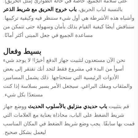
على سلامة الجميع، خاصة في حالة الطوارئ (مثل الحريق).
بالنسبة لباب الحريق،
باب خروج الحريق مع شريط الذعر
وأشباه هذه الأشرطة هي أول شيء سننظر فيه وكيفية تركيبها.
سنناقش أيضًا كيفية القيام بذلك بأمان وسهولة حتى تتمكن من
مساعدة الجميع في جعل المبنى أكثر أمانًا.
بسيط وفعال
نحن الآن مستعدون لتثبيت جهاز الدفع أخيرًا! لا يوجد شيء
أسوأ من البدء في مشروع فقط لتجد أنك تفتقر إلى بعض
الأدوات الرئيسية التي ستحتاجها. ذلك يشمل المسامير،
والمثقاب ومفك البراغي. سيجعل الأمر يسير بسلاسة إذا كنت
مستعدًا بكل شيء.
قم بتثبيت
باب حديدي منزليق بالأسلوب الحديث
ووضع جهاز
شريط الضغط على الباب، محاذاة بعناية مع العلامات التي
قمت بها سابقًا. يجب وضع شريط الضغط في المكان المناسب
ليعمل بشكل صحيح.