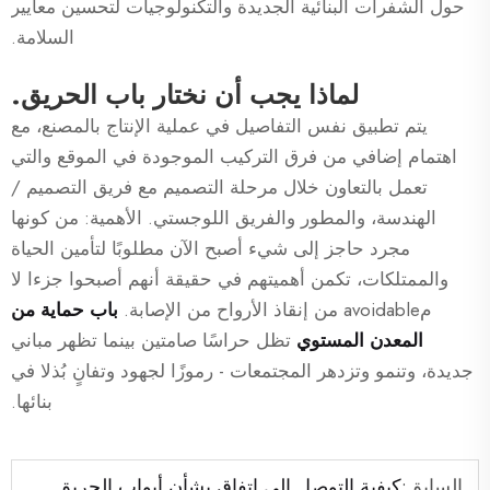
حول الشفرات البنائية الجديدة والتكنولوجيات لتحسين معايير
السلامة.
لماذا يجب أن نختار باب الحريق.
يتم تطبيق نفس التفاصيل في عملية الإنتاج بالمصنع، مع
اهتمام إضافي من فرق التركيب الموجودة في الموقع والتي
تعمل بالتعاون خلال مرحلة التصميم مع فريق التصميم /
الهندسة، والمطور والفريق اللوجستي. الأهمية: من كونها
مجرد حاجز إلى شيء أصبح الآن مطلوبًا لتأمين الحياة
والممتلكات، تكمن أهميتهم في حقيقة أنهم أصبحوا جزءا لا
مavoidable من إنقاذ الأرواح من الإصابة.
باب حماية من
المعدن المستوي
تظل حراسًا صامتين بينما تظهر مباني
جديدة، وتنمو وتزدهر المجتمعات - رموزًا لجهود وتفانٍ بُذلا في
بنائها.
السابق:
كيفية التوصل إلى اتفاق بشأن أبواب الحريق الفولاذية مع العملاء