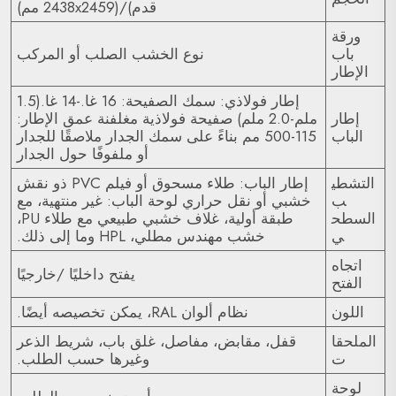
قدم)/(2438x2459 مم)
ورقة
باب
نوع الخشب الصلب أو المركب
الإطار
إطار فولاذي: سمك الصفيحة: 16 غا.-14 غا.(1.5
إطار
ملم-2.0 ملم) صفيحة فولاذية مغلفنة عمق الإطار:
الباب
115-500 مم بناءً على سمك الجدار ملاصقًا للجدار
أو ملفوفًا حول الجدار
التشطي
إطار الباب: طلاء مسحوق أو فيلم PVC ذو نقش
ب
خشبي أو نقل حراري لوحة الباب: غير منتهية، مع
السطح
طبقة أولية، غلاف خشبي طبيعي مع طلاء PU،
ي
خشب مهندس مطلي، HPL وما إلى ذلك.
اتجاه
يفتح داخليًا /خارجيًا
الفتح
اللون
نظام ألوان RAL، يمكن تخصيصه أيضًا.
الملحقا
قفل، مقابض، مفاصل، غلق باب، شريط الذعر
ت
وغيرها حسب الطلب.
لوحة