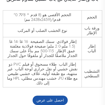
الحجم الأقصى هو (8 قدم * 8'0.79"
الحجم
قدم)/(2438x2459 مم)
ورقة باب
نوع الخشب الصلب أو المركب
الإطار
إطار فولاذي: سمك الصفيحة: 16 غا.-14 غا.
إطار
(1.5 ملم-2.0 ملم) صفيحة فولاذية مغلفنة
الباب
عمق الإطار: 115-500 مم بناءً على سمك
الجدار ملاصقًا للجدار أو ملفوفًا حول الجدار
إطار الباب: طلاء مسحوق أو فيلم PVC ذو
نقش خشبي أو نقل حراري لوحة الباب: غير
التشطيب
منتهية، مع طبقة أولية، غلاف خشبي طبيعي
السطحي
مع طلاء PU، خشب مهندس مطلي، HPL وما
إلى ذلك.
احصل على عرض