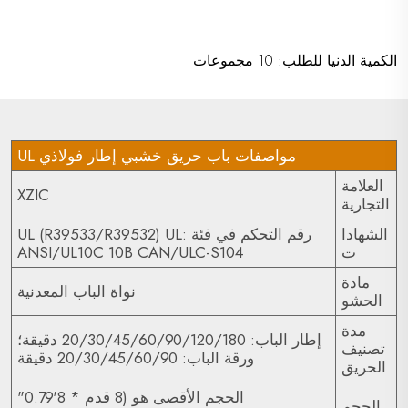
سعر
الكمية الدنيا للطلب: 10 مجموعات
مواصفات باب حريق خشبي إطار فولاذي UL
العلامة
XZIC
التجارية
الشهادا
رقم التحكم في فئة UL (R39533/R39532) UL:
ت
ANSI/UL10C 10B CAN/ULC-S104
مادة
نواة الباب المعدنية
الحشو
مدة
إطار الباب: 20/30/45/60/90/120/180 دقيقة؛
تصنيف
ورقة الباب: 20/30/45/60/90 دقيقة
الحريق
الحجم الأقصى هو (8 قدم * 8'0.79"
الحجم