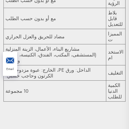
مع أو بدون حسب الطلب
الرؤية
بلاط
قابل
مع أو بدون حسب الطلب
للتعديل
المميزا
مضاد للحريق والعزل الحراري
ت
مشاريع البناء، الأعمال، الزينة المنزلية
الاستخد
(المستشفى، المكتب، الفندق، الكنيسة، الشقة
ام
وغيرها)
الداخل: ورق PE، الخارج: عبوة مزدوجة من
Email
التغليف
الكرتون وحاجب خشبي.
الكمية
الدنيا
10 مجموعة
للطلب