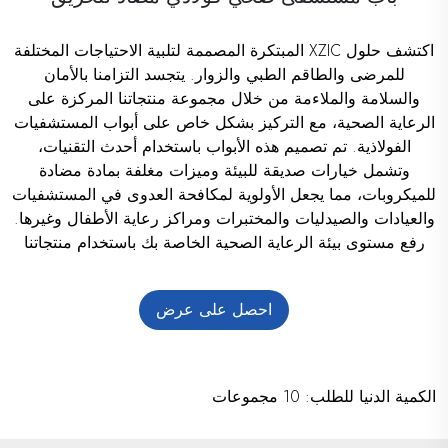
اكتشف حلول XZIC المبتكرة المصممة لتلبية الاحتياجات المختلفة
للمرضى والطاقم الطبي والزوار. يتجسد التزامنا بالأمان
والسلامة والملاءمة من خلال مجموعة منتجاتنا المركزة على
الرعاية الصحية، مع التركيز بشكل خاص على أبواب المستشفيات
الفولاذية. تم تصميم هذه الأبواب باستخدام أحدث التقنيات،
وتشمل خيارات صديقة للبيئة وميزات مغلفة بمادة مضادة
للميكروبات، مما يجعل الأولوية لمكافحة العدوى في المستشفيات
والعيادات والصيدليات والمختبرات ومراكز رعاية الأطفال وغيرها.
رفع مستوى بيئة الرعاية الصحية الخاصة بك باستخدام منتجاتنا
ذات المعايير العالية المصممة لمحاربة البكتيريا والفطريات، مما
يضمن توفير بيئة آمنة ونظيفة. اعتمد على XZIC لحلول طرق
احصل على عرض
الهروب الشاملة التي تضمن أعلى مستويات الأمان في جميع
مرافق الرعاية الصحية.
سعر
الكمية الدنيا للطلب: 10 مجموعات