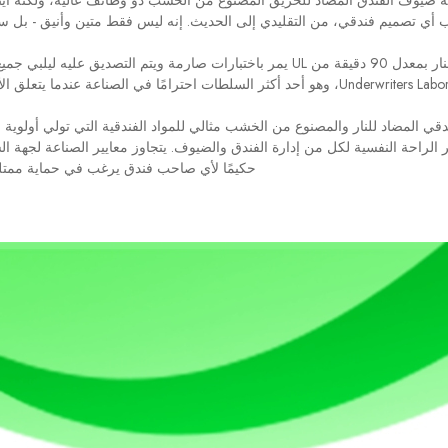
ضيوف الفندق المضاد للحريق المصنوع من الخشب ذو وظائف عالية، ولكنه أيضًا 
الباب الداخلي المقاوم للنار بمعدل 90 دقيقة من UL يمر باختبارات صارمة ويتم التصديق
قي المضاد للنار والمصنوع من الخشب مثالي للمواد الفندقية التي تولي أولوية
الراحة النفسية لكل من إدارة الفندق والضيوف. يتجاوز معايير الصناعة لجهة الس
حكيمًا لأي صاحب فندق يرغب في حماية ممتل