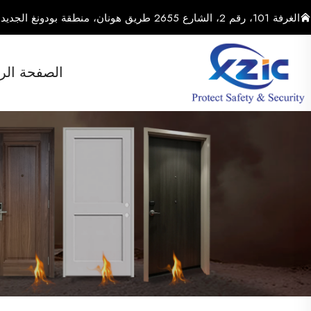
الغرفة 101، رقم 2، الشارع 2655 طريق هونان، منطقة بودونغ الجديدة، مدينة شنغهاي، الصين
الصفحة الر