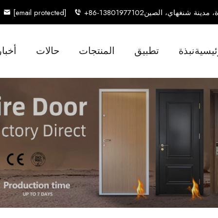
[email protected]
+86-13801977102
ئيسية
نبذة
تطبيق
المنتجات
حالات
أخبار