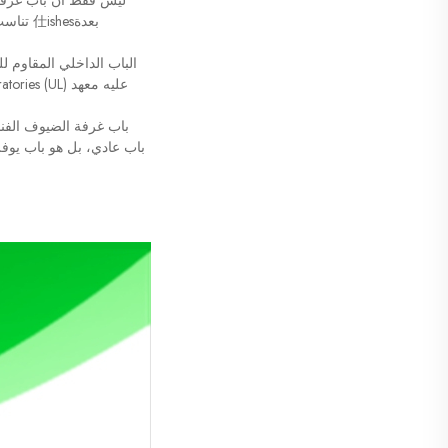
ليس فقط أن باب غرفة 
بعدة仕ishes تناسب أي تصميم فندقي، من التقليدي إلى الحديث. إنه ليس فقط متين وأنيق - بل سهل التركيب والصيانة أيضًا.
عليه معهد Underwriters Laboratories (UL)، وهو أحد أكثر السلطات احترامًا في الصناعة عندما يتعلق الأمر بسلامة حماية الحرائق.
باب غرفة الضيوف الفند
باب عادي، بل هو باب يوفر 