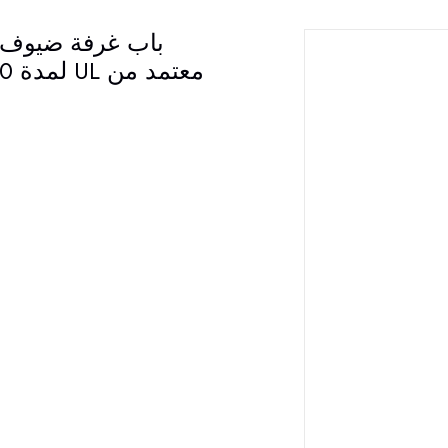
باب غرفة ضيوف 
معتمد من UL لمدة 90 دقيقة باب داخلي مقاوم للحريق